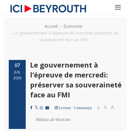
Accueil
Économie
Le gouvernement à l’épreuve de mercredi: préserver sa
souveraineté face au FMI
Le gouvernement à
07
JUIL
l’épreuve de mercredi:
2026
préserver sa souveraineté
face au FMI
A
A
A
Lecture : 3 minute(s)
Nidaa al-Watan