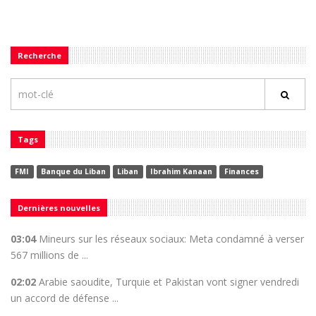
Recherche
Tags
FMI
Banque du Liban
Liban
Ibrahim Kanaan
Finances
Dernières nouvelles
03:04
Mineurs sur les réseaux sociaux: Meta condamné à verser
567 millions de ...
02:02
Arabie saoudite, Turquie et Pakistan vont signer vendredi
un accord de défense ...