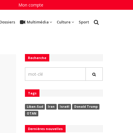
Mon compte
Dossiers
Multimédia
Culture
Sport
Recherche
Tags
Liban-Sud
Iran
Israël
Donald Trump
OTAN
Dernières nouvelles