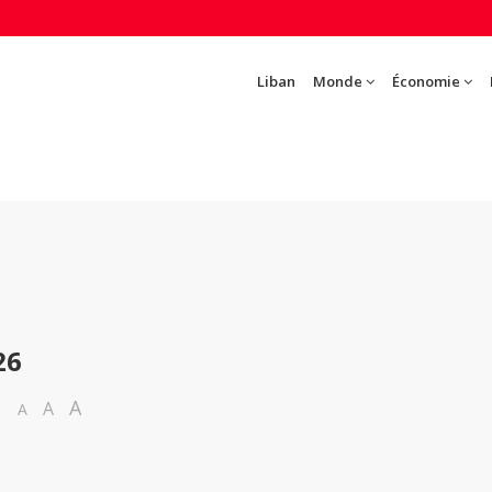
Liban
Monde
Économie
26
A
A
A