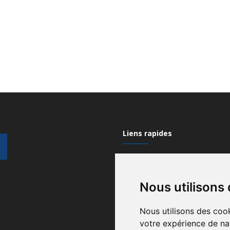
Liens rapides
Mon compte
Nous utilisons
Contactez-nous
Qui sommes nous?
Nous utilisons des cook
votre expérience de na
Recrutement