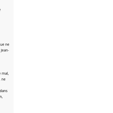
e
que ne
 Jean-
e mal,
, ne
 dans
n,