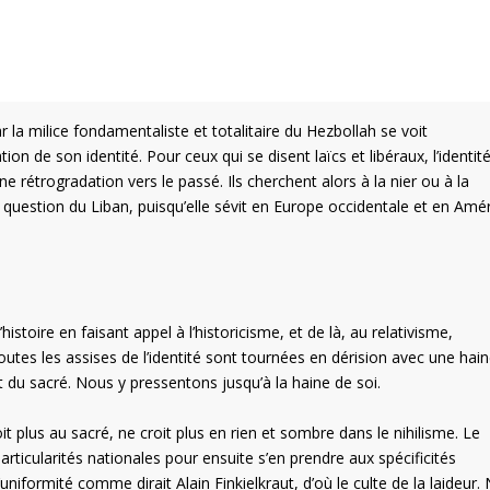
 la milice fondamentaliste et totalitaire du Hezbollah se voit
n de son identité. Pour ceux qui se disent laïcs et libéraux, l’identité
rétrogradation vers le passé. Ils cherchent alors à la nier ou à la
question du Liban, puisqu’elle sévit en Europe occidentale et en Amé
istoire en faisant appel à l’historicisme, et de là, au relativisme,
Toutes les assises de l’identité sont tournées en dérision avec une hai
 et du sacré. Nous y pressentons jusqu’à la haine de soi.
t plus au sacré, ne croit plus en rien et sombre dans le nihilisme. Le
ticularités nationales pour ensuite s’en prendre aux spécificités
iformité comme dirait Alain Finkielkraut, d’où le culte de la laideur.