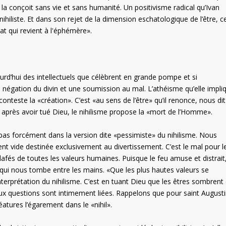
la conçoit sans vie et sans humanité. Un positivisme radical qu’Ivan
ihiliste. Et dans son rejet de la dimension eschatologique de l’être, c
at qui revient à l'éphémère».
urd’hui des intellectuels que célèbrent en grande pompe et si
 négation du divin et une soumission au mal. L’athéisme qu’elle impli
onteste la «création». C’est «au sens de l’être» qu’il renonce, nous dit
, après avoir tué Dieu, le nihilisme propose la «mort de l’Homme».
as forcément dans la version dite «pessimiste» du nihilisme. Nous
vide destinée exclusivement au divertissement. C’est le mal pour l
afés de toutes les valeurs humaines. Puisque le feu amuse et distrait
qui nous tombe entre les mains. «Que les plus hautes valeurs se
interprétation du nihilisme. C’est en tuant Dieu que les êtres sombrent
eux questions sont intimement liées. Rappelons que pour saint Augusti
atures l’égarement dans le «nihil».