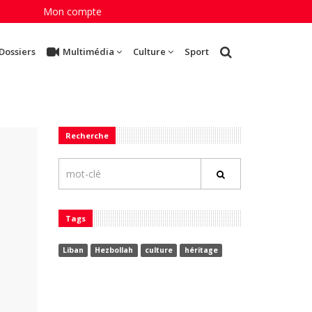
Mon compte
Dossiers
Multimédia
Culture
Sport
Recherche
Tags
Liban
Hezbollah
culture
héritage