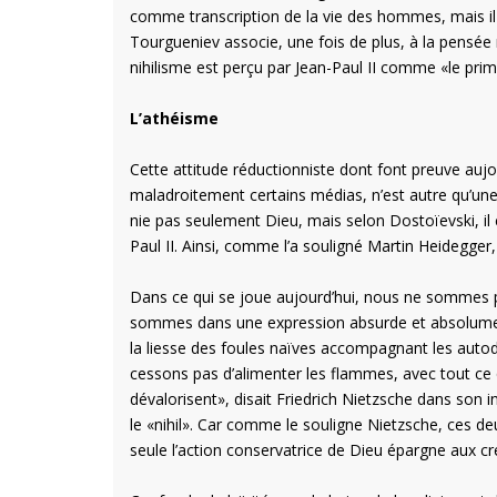
comme transcription de la vie des hommes, mais il 
Tourgueniev associe, une fois de plus, à la pensée n
nihilisme est perçu par Jean-Paul II comme «le prim
L’athéisme
Cette attitude réductionniste dont font preuve aujo
maladroitement certains médias, n’est autre qu’une
nie pas seulement Dieu, mais selon Dostoïevski, il c
Paul II. Ainsi, comme l’a souligné Martin Heidegger
Dans ce qui se joue aujourd’hui, nous ne sommes p
sommes dans une expression absurde et absolument 
la liesse des foules naïves accompagnant les autod
cessons pas d’alimenter les flammes, avec tout ce 
dévalorisent», disait Friedrich Nietzsche dans son 
le «nihil». Car comme le souligne Nietzsche, ces d
seule l’action conservatrice de Dieu épargne aux cré