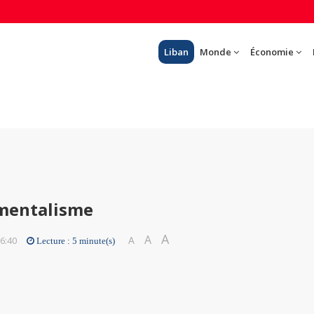
Liban
Monde
Économie
amentalisme
A
A
A
16:40
Lecture : 5 minute(s)