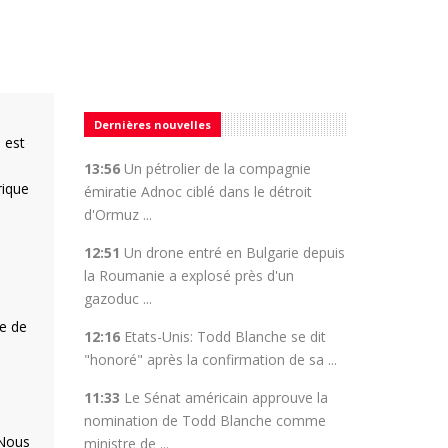
Dernières nouvelles
 est
13:56
Un pétrolier de la compagnie
rique
émiratie Adnoc ciblé dans le détroit
d'Ormuz ...
12:51
Un drone entré en Bulgarie depuis
la Roumanie a explosé près d'un
gazoduc ...
ne de
12:16
Etats-Unis: Todd Blanche se dit
"honoré" après la confirmation de sa ...
11:33
Le Sénat américain approuve la
nomination de Todd Blanche comme
 Nous
ministre de ...