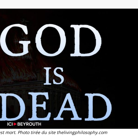
st mort. Photo tirée du site thelivingphilosophy.com