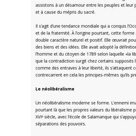
assistons à un désamour entre les peuples et leur p
et à cause du mépris du sacré.
Il s’agit d’une tendance mondiale qui a conquis l’Oc
et de la fraternité. À l’origine pourtant, cette forme
double caractère naturel et positif. Elle œuvrait pour
des biens et des idées. Elle avait adopté la définitio
l’homme et du citoyen de 1789 selon laquelle «la libe
que la contradiction surgit chez certains supposés l
comme des entraves à leur liberté, ils s’attaquent c
contrecarrent en cela les principes-mêmes qu’ils p
Le néolibéralisme
Un néolibéralisme moderne se forme. L’ennemi imagin
pourtant là que les propres valeurs du libéralisme 
XVIᵉ siècle, avec l’école de Salamanque qui s’appuy
séparations des pouvoirs.