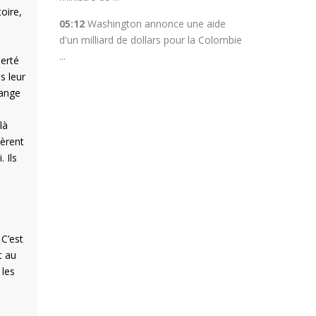
oire,
05:12
Washington annonce une aide
d'un milliard de dollars pour la Colombie
...
berté
s leur
hange
là
dèrent
 Ils
 C’est
t au
 les