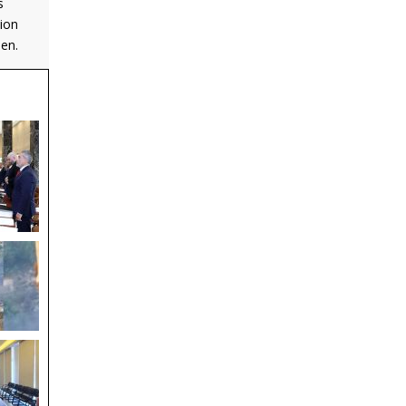
s
tion
ien.