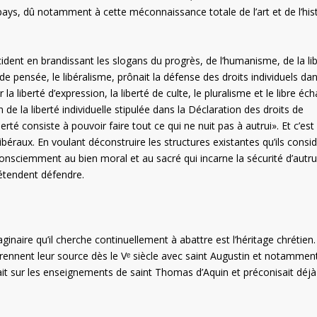
ays, dû notamment à cette méconnaissance totale de l’art et de l’hist
cident en brandissant les slogans du progrès, de l’humanisme, de la li
 de pensée, le libéralisme, prônait la défense des droits individuels dan
 la liberté d’expression, la liberté de culte, le pluralisme et le libre éc
n de la liberté individuelle stipulée dans la Déclaration des droits de
rté consiste à pouvoir faire tout ce qui ne nuit pas à autrui». Et c’est 
ibéraux. En voulant déconstruire les structures existantes qu’ils consi
onsciemment au bien moral et au sacré qui incarne la sécurité d’autrui.
rétendent défendre.
aire qu’il cherche continuellement à abattre est l’héritage chrétien.
prennent leur source dès le Vᵉ siècle avec saint Augustin et notammen
ait sur les enseignements de saint Thomas d’Aquin et préconisait déjà