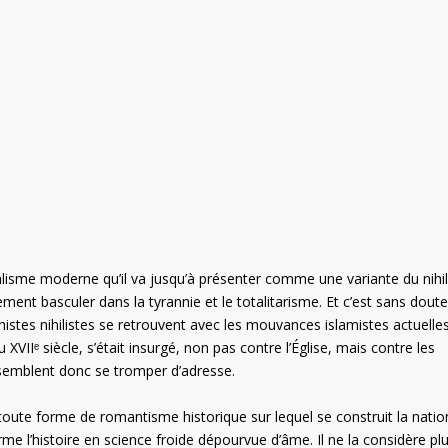
ralisme moderne qu’il va jusqu’à présenter comme une variante du nihi
lement basculer dans la tyrannie et le totalitarisme. Et c’est sans doute
histes nihilistes se retrouvent avec les mouvances islamistes actuelles
XVIIᵉ siècle, s’était insurgé, non pas contre l’Église, mais contre les
x semblent donc se tromper d’adresse.
toute forme de romantisme historique sur lequel se construit la natio
rme l’histoire en science froide dépourvue d’âme. Il ne la considère pl