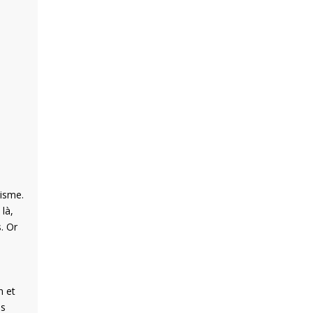
lisme.
 là,
. Or
n et
us