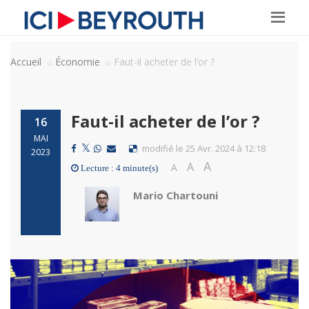
Accueil
Économie
Faut-il acheter de l’or ?
Faut-il acheter de l’or ?
16
MAI
modifié le 25 Avr. 2024 à 12:18
2023
A
A
A
Lecture : 4 minute(s)
Mario Chartouni