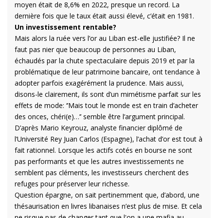
moyen était de 8,6% en 2022, presque un record. La
dernière fois que le taux était aussi élevé, c’était en 1981.
Un investissement rentable?
Mais alors la ruée vers l’or au Liban est-elle justifiée? Il ne
faut pas nier que beaucoup de personnes au Liban,
échaudés par la chute spectaculaire depuis 2019 et par la
problématique de leur patrimoine bancaire, ont tendance à
adopter parfois exagérément la prudence. Mais aussi,
disons-le clairement, ils sont d’un mimétisme parfait sur les
effets de mode: ‘’Mais tout le monde est en train d’acheter
des onces, chéri(e)…’’ semble être l’argument principal.
D’après Mario Keyrouz, analyste financier diplômé de
l’Université Rey Juan Carlos (Espagne), l’achat d’or est tout à
fait rationnel. Lorsque les actifs cotés en bourse ne sont
pas performants et que les autres investissements ne
semblent pas cléments, les investisseurs cherchent des
refuges pour préserver leur richesse.
Question épargne, on sait pertinemment que, d’abord, une
thésaurisation en livres libanaises n’est plus de mise. Et cela
ne risque pas de changer tant que l'on a une mafia au