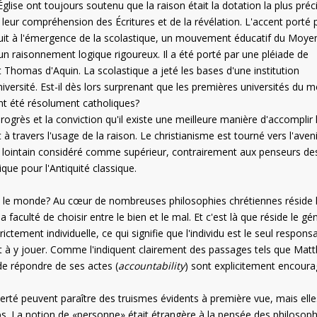
glise ont toujours soutenu que la raison était la dotation la plus pré
eur compréhension des Écritures et de la révélation. L'accent porté 
conduit à l'émergence de la scolastique, un mouvement éducatif du Moy
rs un raisonnement logique rigoureux. Il a été porté par une pléiade de
t Thomas d'Aquin. La scolastique a jeté les bases d'une institution
niversité. Est-il dès lors surprenant que les premières universités du 
ient été résolument catholiques?
 progrès et la conviction qu'il existe une meilleure manière d'accomplir 
travers l'usage de la raison. Le christianisme est tourné vers l'aveni
ointain considéré comme supérieur, contrairement aux penseurs de
ue pour l'Antiquité classique.
ans le monde? Au cœur de nombreuses philosophies chrétiennes réside 
a faculté de choisir entre le bien et le mal. Et c'est là que réside le gé
rictement individuelle, ce qui signifie que l'individu est le seul respons
rt à y jouer. Comme l'indiquent clairement des passages tels que Matt
 de répondre de ses actes (
accountability
) sont explicitement encour
liberté peuvent paraître des truismes évidents à première vue, mais elle
ps. La notion de «personne» était étrangère à la pensée des philosop