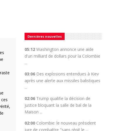
Dernières nouvelles
05:12
Washington annonce une aide
des
d'un milliard de dollars pour la Colombie
ne
...
traste
03:06
Des explosions entendues à Kiev
après une alerte aux missiles balistiques
...
ue
02:06
Trump qualifie la décision de
 ces
justice bloquant la salle de bal de la
érité,
Maison ...
de
02:00
Colombie: le nouveau président
jure de combattre "sans répit le ...