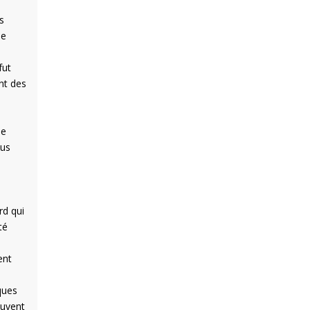
s
me
fut
nt des
ue
ous
rd qui
té
s
ent
ques
ouvent