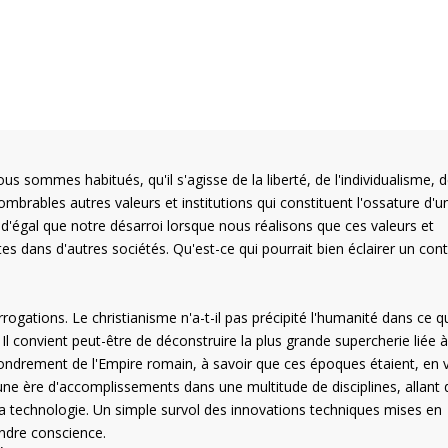
s sommes habitués, qu'il s'agisse de la liberté, de l'individualisme, 
ombrables autres valeurs et institutions qui constituent l'ossature d'u
a d'égal que notre désarroi lorsque nous réalisons que ces valeurs et
es dans d'autres sociétés. Qu'est-ce qui pourrait bien éclairer un con
errogations. Le christianisme n'a-t-il pas précipité l'humanité dans ce q
onvient peut-être de déconstruire la plus grande supercherie liée à
fondrement de l'Empire romain, à savoir que ces époques étaient, en v
une ère d'accomplissements dans une multitude de disciplines, allant 
et la technologie. Un simple survol des innovations techniques mises en
endre conscience.