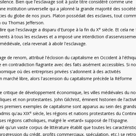
silence. Bien que l'esclavage soit à juste titre considéré comme une
ne institution universelle qui a jalonné la grande majorité des société
ties du globe de nos jours. Platon possédait des esclaves, tout com
n ou Thomas Jefferson.
e
ire que l'esclavage a disparu d'Europe à la fin du X
siècle. Et cela ne 
ments à tous les esclaves et a imposé une interdiction d'asservisseme
médiévale, cela revenait à abolir l'esclavage.
e de renom, attribué l'éclosion du capitalisme en Occident à l'éthiq
 en contradiction flagrante avec des faits aisément accessibles. Si n
mique où des entreprises privées s'adonnent à des activités
n marché libre, alors l'ascension du capitalisme précède la Réforme
ase critique de développement économique, les villes médiévales du no
ques et non protestantes. John Gilchrist, éminent historien de l'activi
les premiers exemples de capitalisme sont apparus au sein des grand
e
admis qu'au XIX
siècle, les régions et nations protestantes du Contin
es régions catholiques, malgré le «retard» supposé de l'Espagne.
é qu'un vaste corpus de littérature établit que toutes les caractéristi
, progression du crédit, profits commerciaux, spéculation, etc.) se retr