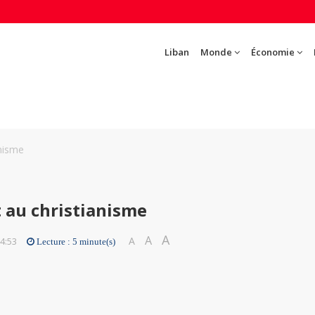
Liban
Monde
Économie
anisme
t au christianisme
A
A
A
14:53
Lecture : 5 minute(s)