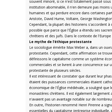
souvent minoré, si ce n'est totalement passé sous 
institution abominable, il n'en demeure pas moins u
humaines et qui perdure encore dans certaines par
Aristote, David Hume, Voltaire, George Washingto
Cependant, la plupart des historiens s'accordent à d
possible que parce que l'Église a étendu ses sacre
chrétiens et des juifs. Dans le contexte de l'Europe 
Le mythe de l’éthique protestante
Le sociologue émérite Max Weber a, dans un ouvrag
protestante. Cependant, cette affirmation se trouve
définissons le capitalisme comme un système écono
commerciales et se livrent à une concurrence sur u
protestante de plusieurs siècles.
Il est intéressant de constater que durant leur ph
étaient des puissances commerciales étaient catholi
économique de l'Église médiévale, a souligné que 
monastères chrétiens. Il est également largement 
n'avaient pas un avantage notable sur de nombreus
En outre, l'historien renommé Henri Pirenne a signal
essentielles du capitalisme (entreprise individuelle