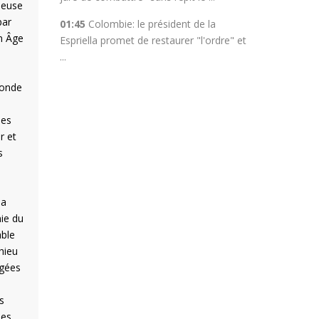
cieuse
par
01:45
Colombie: le président de la
en Âge
Espriella promet de restaurer "l'ordre" et
...
monde
les
r et
s
la
nie du
able
hieu
agées
s
hes