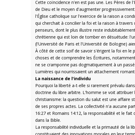
Cette coïncidence n'en est pas une. Les Pères de l'É
de Dieu et le moyen d'augmenter progressivement l
l'Église catholique sur l'exercice de la raison a 
qui cherchait à concilier la foi et la raison à trave
penseurs, dont le plus illustre reste indubitablemen
chrétienne qui est loin de tomber en désuétude: l'u
(l'Université de Paris et l'Université de Bologne) a
À côté de cette soif de savoir s'érigent la foi en le
choses et de comprendre les Écritures, notamment à 
ne se cramponne pas dogmatiquement à un passé l
Lumières qui nourrissaient un attachement romantiq
La naissance de l'individu
Pourquoi la liberté a-t-elle si rarement prévalu d
doctrine du libre arbitre. L'homme se voit attribuer l
christianisme: la question du salut est une affaire st
de ses propres actes. La collectivité n'a aucune pa
16:27 et Romains 14:12, la responsabilité et le fait
dans la Bible.
La responsabilité individuelle et la primauté de la 
constituaient des innovations morales en leur tem