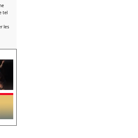
une
 tel
r les