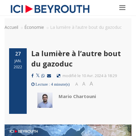
Accueil
Économie
La lumière à l’autre bout du gazoduc
La lumière à l’autre bout
27
JAN.
du gazoduc
2022
modifié le 10 Avr. 2024 à 18:29
A
A
A
Lecture : 4 minute(s)
Mario Chartouni