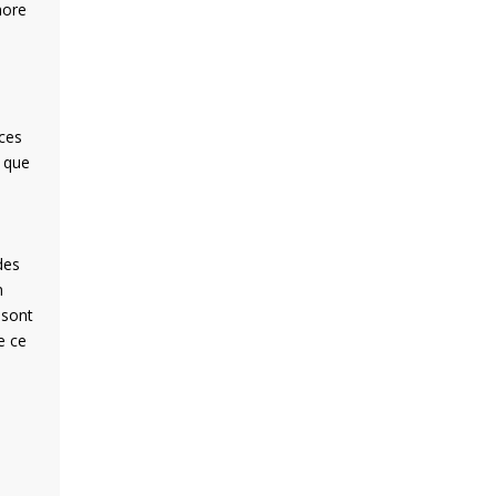
nore
ices
s que
des
n
 sont
e ce