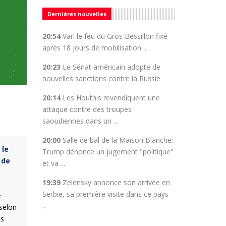
Dernières nouvelles
20:54
Var: le feu du Gros Bessillon fixé
après 18 jours de mobilisation ...
20:23
Le Sénat américain adopte de
nouvelles sanctions contre la Russie
20:14
Les Houthis revendiquent une
attaque contre des troupes
saoudiennes dans un ...
20:00
Salle de bal de la Maison Blanche:
 le
Trump dénonce un jugement "politique"
 de
et va ...
19:39
Zelensky annonce son arrivée en
Serbie, sa première visite dans ce pays
e
...
 selon
us