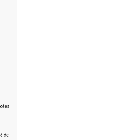
ncées
0% de