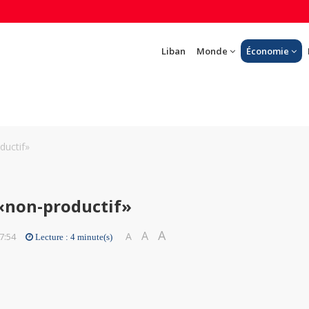
Liban
Monde
Économie
ductif»
«non-productif»
A
A
A
7:54
Lecture : 4 minute(s)