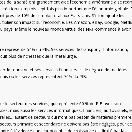
vices de la santé ont grandement aidé l’économie américaine à se redr
e création d’emplois sept fois plus important que l'économie globale.
t près de 10% de l'emploi total aux États-Unis. S’il l’on ajoute les
iplier son impact sur l’économie. Les Amazon, eBay, Google, Netfli
 du pays. Même le nouveau monde virtuel des NRF commence à avoir
ire représente 54% du PIB. Ses services de transport, d'information,
uit plus de richesses que la métallurgie.
e avec le tourisme et ses services financiers et de négoce de matières
, mais où les services représentent 76% du PIB.
ur le secteur des services, qui représente 60 % du PIB avec son
és, mais aussi les services informatiques, financiers, audiovisuels, l
lturelles… autant de secteurs qui n’ont pas besoin de matières premièr
s secteurs primaire et secondaire ne doivent pas être négligés, pour d
rendre à l’évidence que leur potentiel de croissance est limité par la