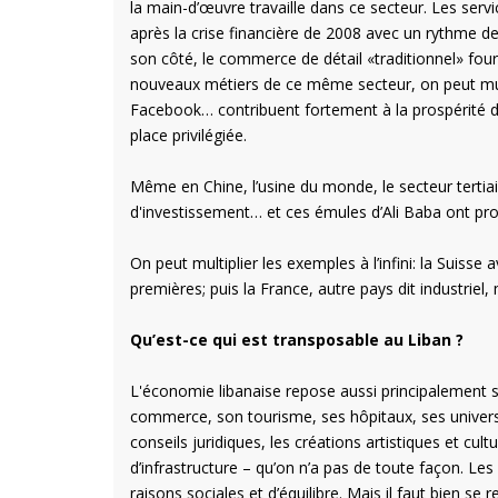
la main-d’œuvre travaille dans ce secteur. Les ser
après la crise financière de 2008 avec un rythme d
son côté, le commerce de détail «traditionnel» fourni
nouveaux métiers de ce même secteur, on peut mult
Facebook… contribuent fortement à la prospérité
place privilégiée.
Même en Chine, l’usine du monde, le secteur tertia
d'investissement… et ces émules d’Ali Baba ont prod
On peut multiplier les exemples à l’infini: la Suiss
premières; puis la France, autre pays dit industriel
Qu’est-ce qui est transposable au Liban ?
L'économie libanaise repose aussi principalement s
commerce, son tourisme, ses hôpitaux, ses universit
conseils juridiques, les créations artistiques et cu
d’infrastructure – qu’on n’a pas de toute façon. Le
raisons sociales et d’équilibre. Mais il faut bien se 