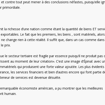
s et contre tout peut mener à des conclusions néfastes, puisqu’elle ig
r primordiale.
nit la richesse d’une nation comme étant la quantité de biens ET serv
xportables. Le fait que les premiers, les biens , sont matériels, alor
, ne change rien à cette réalité. Il suffit que, dans un cas comme dans
le prix.
ue le secteur tertiaire est fragile par essence puisqu’il ne produit pas 
érissent au moment de leur création». C’est une image d’Épinal: avec u
mmatériels qui produisent une forte valeur ajoutée. Les plus évidents
surance, les services financiers et bien d’autres encore qui font partie d
 teneur de services est devenue désuète.
on, remarquable économiste américain, a pu montrer que les meilleures
prit humain.