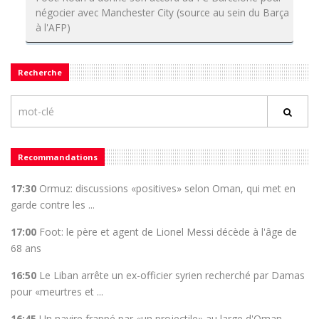
négocier avec Manchester City (source au sein du Barça
à l'AFP)
Recherche
Recommandations
17:30
Ormuz: discussions «positives» selon Oman, qui met en
garde contre les ...
17:00
Foot: le père et agent de Lionel Messi décède à l'âge de
68 ans
16:50
Le Liban arrête un ex-officier syrien recherché par Damas
pour «meurtres et ...
16:45
Un navire frappé par «un projectile» au large d'Oman