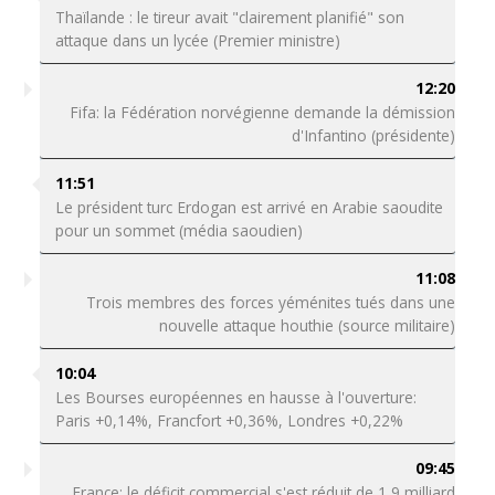
Thaïlande : le tireur avait "clairement planifié" son
attaque dans un lycée (Premier ministre)
12:20
Fifa: la Fédération norvégienne demande la démission
d'Infantino (présidente)
11:51
Le président turc Erdogan est arrivé en Arabie saoudite
pour un sommet (média saoudien)
11:08
Trois membres des forces yéménites tués dans une
nouvelle attaque houthie (source militaire)
10:04
Les Bourses européennes en hausse à l'ouverture:
Paris +0,14%, Francfort +0,36%, Londres +0,22%
09:45
France: le déficit commercial s'est réduit de 1,9 milliard