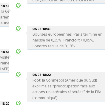
City (source au sein du Barça à l'AFP)
 18:53
 la 6e
arlen
 jaune
06/08 18:43
Bourses européennes: Paris termine en
hausse de 0,35%, Francfort +0,05%,
Londres recule de 0,19%
 18:43
visite
kraine
l'AFP)
06/08 18:22
Foot: la Conmebol (Amérique du Sud)
exprime sa "préoccupation face aux
actions unilatérales répétées" de la Fifa
(communiqué)
 18:20