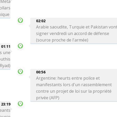
: Meta
ollars
xique
02:02
Arabie saoudite, Turquie et Pakistan von
signer vendredi un accord de défense
(source proche de l'armée)
01:11
ns une
outhis
 Ryad)
00:56
Argentine: heurts entre police et
manifestants lors d'un rassemblement
contre un projet de loi sur la propriété
privée (AFP)
 23:19
eants
source