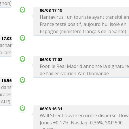
gnon)
06/08 17:19
Hantavirus : un touriste ayant transité e
France testé positif, aujourd'hui isolé en
Espagne (ministère français de la Santé)
 17:08
rachat
ollars
06/08 17:02
Foot: le Real Madrid annonce la signatur
de l'ailier ivoirien Yan Diomandé
 16:56
 dans
icales
l'AFP)
06/08 16:31
Wall Street ouvre en ordre dispersé: Dow
Jones +0,17%, Nasdaq -0,36%, S&P 500