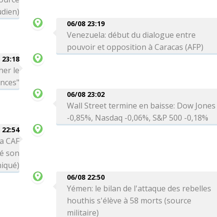
dien)
06/08 23:19
Venezuela: début du dialogue entre
pouvoir et opposition à Caracas (AFP)
 23:18
her le
ances"
06/08 23:02
Wall Street termine en baisse: Dow Jones
-0,85%, Nasdaq -0,06%, S&P 500 -0,18%
 22:54
la CAF
té son
niqué)
06/08 22:50
Yémen: le bilan de l'attaque des rebelles
houthis s'élève à 58 morts (source
militaire)