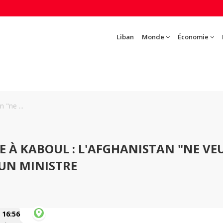
Liban
Monde
Économie
 "ne ...
E À KABOUL : L'AFGHANISTAN "NE VE
 UN MINISTRE
16:56