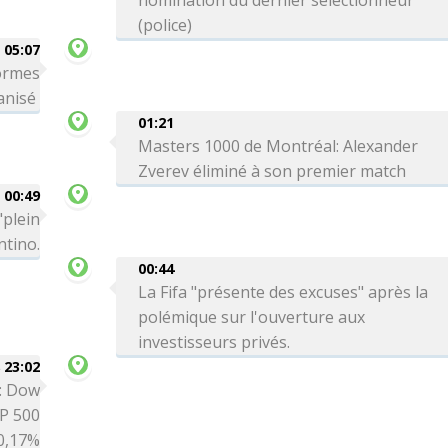
nomination du dernier sélectionneur
(police)
05:07
formes
ganisé
01:21
Masters 1000 de Montréal: Alexander
Zverev éliminé à son premier match
00:49
"plein
ntino.
00:44
La Fifa "présente des excuses" après la
polémique sur l'ouverture aux
investisseurs privés.
 23:02
é: Dow
P 500
0,17%