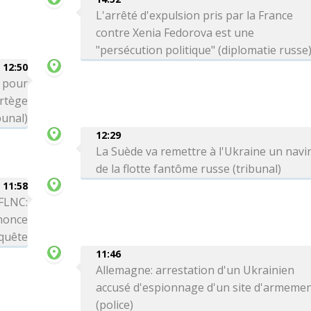
L'arrêté d'expulsion pris par la France
contre Xenia Fedorova est une
"persécution politique" (diplomatie russe
12:50
é pour
ortège
bunal)
12:29
La Suède va remettre à l'Ukraine un navi
de la flotte fantôme russe (tribunal)
11:58
 FLNC:
nnonce
nquête
11:46
Allemagne: arrestation d'un Ukrainien
accusé d'espionnage d'un site d'armeme
(police)