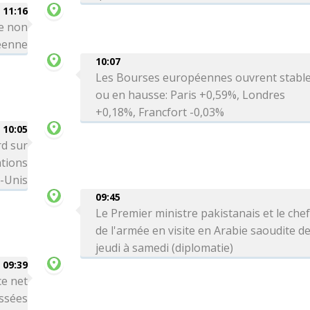
11:16
le non
réenne
10:07
Les Bourses européennes ouvrent stabl
ou en hausse: Paris +0,59%, Londres
+0,18%, Francfort -0,03%
10:05
rd sur
ations
s-Unis
09:45
Le Premier ministre pakistanais et le che
de l'armée en visite en Arabie saoudite d
jeudi à samedi (diplomatie)
09:39
ce net
issées