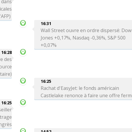
 dans
icales
l'AFP)
16:31
Wall Street ouvre en ordre dispersé: Dow
Jones +0,17%, Nasdaq -0,36%, S&P 500
+0,07%
16:28
e des
source
itaire)
16:25
Rachat d'EasyJet: le fonds américain
Castlelake renonce à faire une offre fer
16:25
eiller
trage
ngrès
14:52