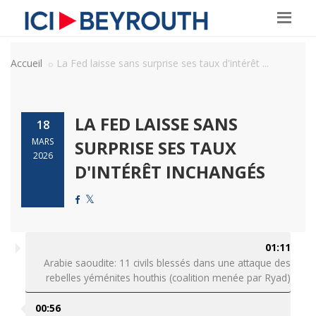
Accueil
La Fed laisse sans surprise ses taux d'intérêt ...
LA FED LAISSE SANS
18
MARS
SURPRISE SES TAUX
2026
D'INTÉRÊT INCHANGÉS
01:11
Arabie saoudite: 11 civils blessés dans une attaque des
rebelles yéménites houthis (coalition menée par Ryad)
00:56