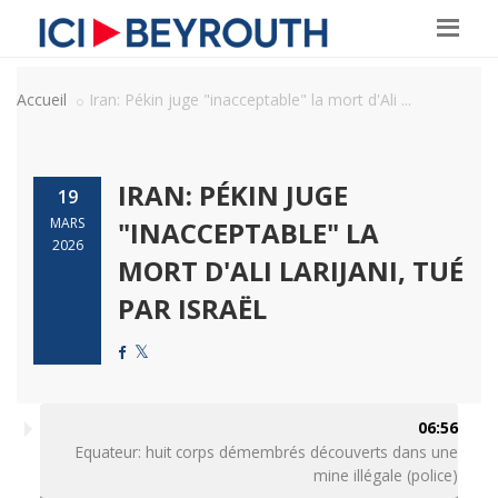
Accueil
Iran: Pékin juge "inacceptable" la mort d'Ali ...
IRAN: PÉKIN JUGE
19
MARS
"INACCEPTABLE" LA
2026
MORT D'ALI LARIJANI, TUÉ
PAR ISRAËL
06:56
Equateur: huit corps démembrés découverts dans une
mine illégale (police)