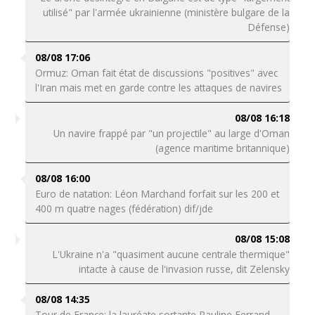
utilisé" par l'armée ukrainienne (ministère bulgare de la
Défense)
08/08 17:06
Ormuz: Oman fait état de discussions "positives" avec
l'Iran mais met en garde contre les attaques de navires
08/08 16:18
Un navire frappé par "un projectile" au large d'Oman
(agence maritime britannique)
08/08 16:00
Euro de natation: Léon Marchand forfait sur les 200 et
400 m quatre nages (fédération) dif/jde
08/08 15:08
L'Ukraine n'a "quasiment aucune centrale thermique"
intacte à cause de l'invasion russe, dit Zelensky
08/08 14:35
Tour de France: la lauréate sortante Pauline Ferrand-