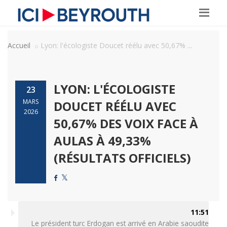
Accueil
Lyon: l'écologiste Doucet réélu avec 50,67% ...
LYON: L'ÉCOLOGISTE
23
MARS
DOUCET RÉÉLU AVEC
2026
50,67% DES VOIX FACE À
AULAS À 49,33%
(RÉSULTATS OFFICIELS)
11:51
Le président turc Erdogan est arrivé en Arabie saoudite