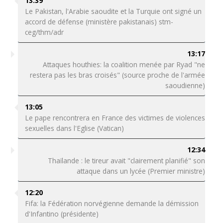
13:39
Le Pakistan, l'Arabie saoudite et la Turquie ont signé un
accord de défense (ministère pakistanais) stm-
ceg/thm/adr
13:17
Attaques houthies: la coalition menée par Ryad "ne
restera pas les bras croisés" (source proche de l'armée
saoudienne)
13:05
Le pape rencontrera en France des victimes de violences
sexuelles dans l'Eglise (Vatican)
12:34
Thaïlande : le tireur avait "clairement planifié" son
attaque dans un lycée (Premier ministre)
12:20
Fifa: la Fédération norvégienne demande la démission
d'Infantino (présidente)