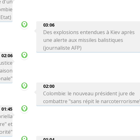
 d'un
lombie
Etat)
03:06
Des explosions entendues à Kiev après
une alerte aux missiles balistiques
(journaliste AFP)
02:06
ustice
Maison
onale"
02:00
Colombie: le nouveau président jure de
combattre "sans répit le narcoterrorisme
01:45
riella
re" et
orité"
01:04