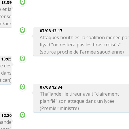
 13:39
 et la
éfense
hm/adr
07/08 13:17
Attaques houthies: la coalition menée pa
Ryad "ne restera pas les bras croisés"
(source proche de l'armée saoudienne)
 13:05
e des
s dans
tican)
07/08 12:34
Thaïlande : le tireur avait "clairement
planifié" son attaque dans un lycée
(Premier ministre)
 12:20
emande