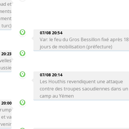
bad et
ements
nement
turc)
07/08 20:54
Var: le feu du Gros Bessillon fixé après 18
jours de mobilisation (préfecture)
 20:23
velles
Russie
07/08 20:14
Les Houthis revendiquent une attaque
contre des troupes saoudiennes dans un
camp au Yémen
 20:00
 Trump
 et va
venir