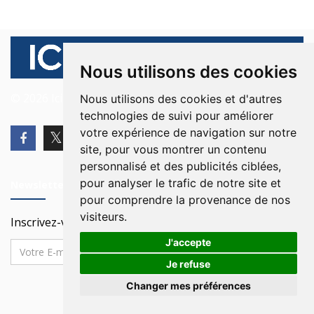
Nous utilisons des cookies
© 2026 Ici Beyrouth. Tous les droits sont réservés.
Nous utilisons des cookies et d'autres
technologies de suivi pour améliorer
votre expérience de navigation sur notre
site, pour vous montrer un contenu
personnalisé et des publicités ciblées,
pour analyser le trafic de notre site et
Newsletter
pour comprendre la provenance de nos
visiteurs.
Inscrivez-vous à notre Newsletter
J'accepte
Je refuse
Changer mes préférences