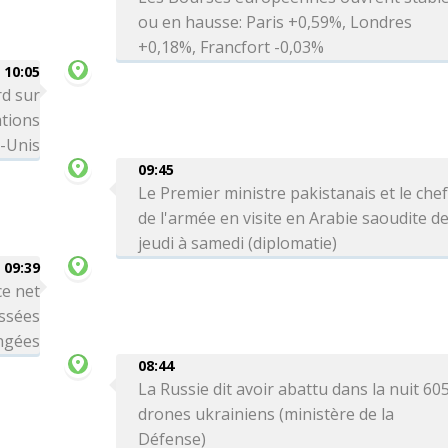
ou en hausse: Paris +0,59%, Londres
+0,18%, Francfort -0,03%
10:05
rd sur
ations
s-Unis
09:45
Le Premier ministre pakistanais et le che
de l'armée en visite en Arabie saoudite d
jeudi à samedi (diplomatie)
09:39
ce net
issées
ngées
08:44
La Russie dit avoir abattu dans la nuit 60
drones ukrainiens (ministère de la
Défense)