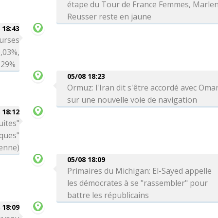
étape du Tour de France Femmes, Marle
Reusser reste en jaune
 18:43
ourses
0,03%,
0,29%
05/08 18:23
Ormuz: l'Iran dit s'être accordé avec Oma
sur une nouvelle voie de navigation
 18:12
uites"
aques"
ienne)
05/08 18:09
Primaires du Michigan: El-Sayed appelle
les démocrates à se "rassembler" pour
battre les républicains
 18:09