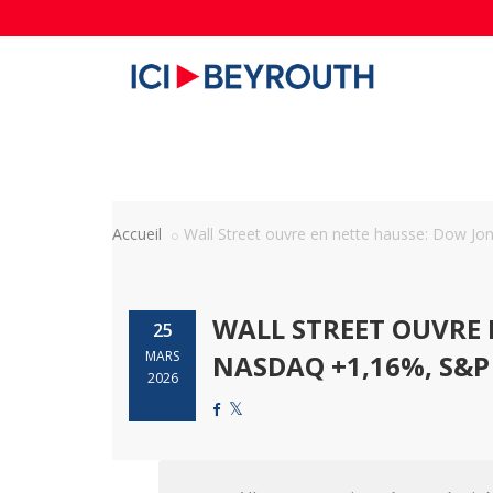
Accueil
Wall Street ouvre en nette hausse: Dow Jone
WALL STREET OUVRE 
25
MARS
NASDAQ +1,16%, S&P
2026