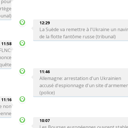
é pour
ortège
bunal)
12:29
La Suède va remettre à l'Ukraine un navi
de la flotte fantôme russe (tribunal)
11:58
 FLNC:
nnonce
nquête
11:46
Allemagne: arrestation d'un Ukrainien
accusé d'espionnage d'un site d'armeme
(police)
11:16
le non
réenne
10:07
Les Bourses européennes ouvrent stabl