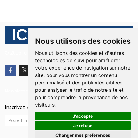
Nous utilisons des cookies
© 2026 Ici Beyrouth. Tous les droits sont réservés.
Nous utilisons des cookies et d'autres
technologies de suivi pour améliorer
votre expérience de navigation sur notre
site, pour vous montrer un contenu
personnalisé et des publicités ciblées,
pour analyser le trafic de notre site et
Newsletter
pour comprendre la provenance de nos
visiteurs.
Inscrivez-vous à notre Newsletter
J'accepte
Je refuse
Changer mes préférences