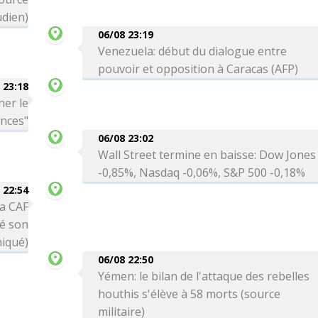
dien)
06/08 23:19
Venezuela: début du dialogue entre
pouvoir et opposition à Caracas (AFP)
 23:18
her le
ances"
06/08 23:02
Wall Street termine en baisse: Dow Jones
-0,85%, Nasdaq -0,06%, S&P 500 -0,18%
 22:54
la CAF
té son
niqué)
06/08 22:50
Yémen: le bilan de l'attaque des rebelles
houthis s'élève à 58 morts (source
militaire)