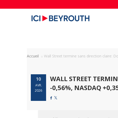
Accueil
Wall Street termine sans direction claire: Do
WALL STREET TERMIN
10
AVR.
-0,56%, NASDAQ +0,35
2026