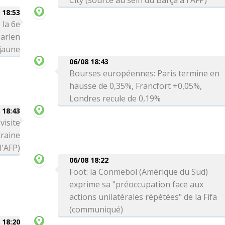
City (source au sein du Barça à l'AFP)
 18:53
 la 6e
arlen
 jaune
06/08 18:43
Bourses européennes: Paris termine en
hausse de 0,35%, Francfort +0,05%,
Londres recule de 0,19%
 18:43
visite
kraine
l'AFP)
06/08 18:22
Foot: la Conmebol (Amérique du Sud)
exprime sa "préoccupation face aux
actions unilatérales répétées" de la Fifa
(communiqué)
 18:20