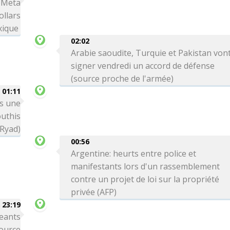
: Meta
ollars
xique
02:02
Arabie saoudite, Turquie et Pakistan von
signer vendredi un accord de défense
(source proche de l'armée)
01:11
ns une
outhis
 Ryad)
00:56
Argentine: heurts entre police et
manifestants lors d'un rassemblement
contre un projet de loi sur la propriété
privée (AFP)
 23:19
eants
source