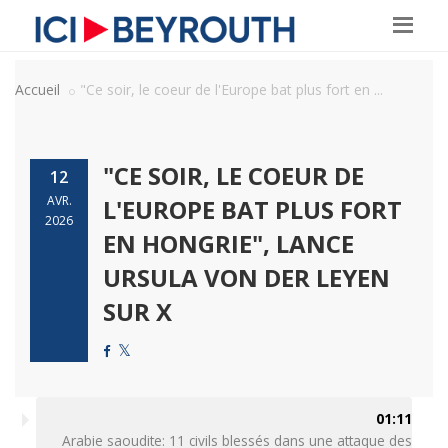
Accueil
"Ce soir, le coeur de l'Europe bat plus fort en ...
"CE SOIR, LE COEUR DE
12
AVR.
L'EUROPE BAT PLUS FORT
2026
EN HONGRIE", LANCE
URSULA VON DER LEYEN
SUR X
01:11
Arabie saoudite: 11 civils blessés dans une attaque des