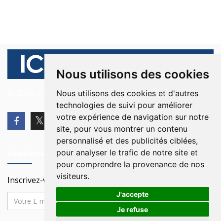
Nous utilisons des cookies
© 2026 Ici Beyrouth. Tous les droits sont réservés.
Nous utilisons des cookies et d'autres
technologies de suivi pour améliorer
votre expérience de navigation sur notre
site, pour vous montrer un contenu
personnalisé et des publicités ciblées,
pour analyser le trafic de notre site et
Newsletter
pour comprendre la provenance de nos
visiteurs.
Inscrivez-vous à notre Newsletter
J'accepte
Je refuse