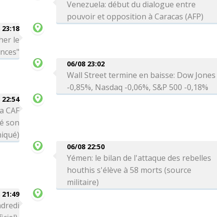
Venezuela: début du dialogue entre
pouvoir et opposition à Caracas (AFP)
 23:18
her le
ances"
06/08 23:02
Wall Street termine en baisse: Dow Jones
-0,85%, Nasdaq -0,06%, S&P 500 -0,18%
 22:54
la CAF
té son
niqué)
06/08 22:50
Yémen: le bilan de l'attaque des rebelles
houthis s'élève à 58 morts (source
militaire)
 21:49
ndredi