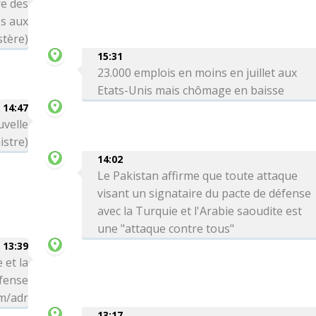
re des
es aux
stère)
15:31
23.000 emplois en moins en juillet aux
Etats-Unis mais chômage en baisse
14:47
uvelle
istre)
14:02
Le Pakistan affirme que toute attaque
visant un signataire du pacte de défense
avec la Turquie et l'Arabie saoudite est
une "attaque contre tous"
13:39
 et la
éfense
hm/adr
13:17