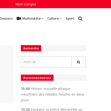
Mon compte
Dossiers
Multimédia
Culture
Sport
Recherche
Recommandations
15:00
Yémen: nouvelle attaque
meurtrière des rebelles houthis en deux
jours
13:30
Espagne: la police démantèle un