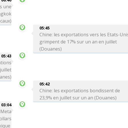
rs une
angkok
ocaux)
05:45
Chine: les exportations vers les Etats-Uni
grimpent de 17% sur un an en juillet
(Douanes)
05:43
ations
uillet
anes)
05:42
Chine: les exportations bondissent de
23,9% en juillet sur un an (Douanes)
03:04
: Meta
ollars
xique