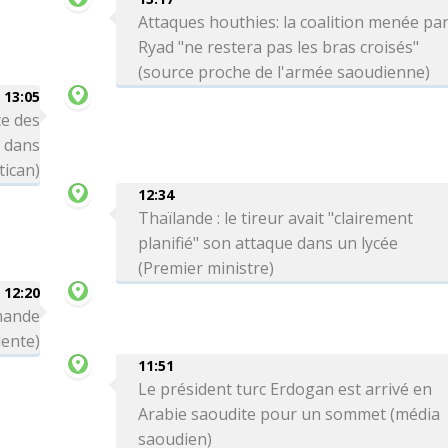
Attaques houthies: la coalition menée pa
Ryad "ne restera pas les bras croisés"
(source proche de l'armée saoudienne)
13:05
e des
s dans
tican)
12:34
Thaïlande : le tireur avait "clairement
planifié" son attaque dans un lycée
(Premier ministre)
12:20
emande
dente)
11:51
Le président turc Erdogan est arrivé en
Arabie saoudite pour un sommet (média
saoudien)