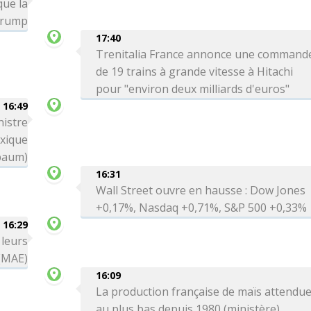
que la
 Trump
17:40
Trenitalia France annonce une command
de 19 trains à grande vitesse à Hitachi
pour "environ deux milliards d'euros"
16:49
nistre
exique
baum)
16:31
Wall Street ouvre en hausse : Dow Jones
+0,17%, Nasdaq +0,71%, S&P 500 +0,33%
16:29
 leurs
 (MAE)
16:09
La production française de maïs attendu
au plus bas depuis 1980 (ministère)