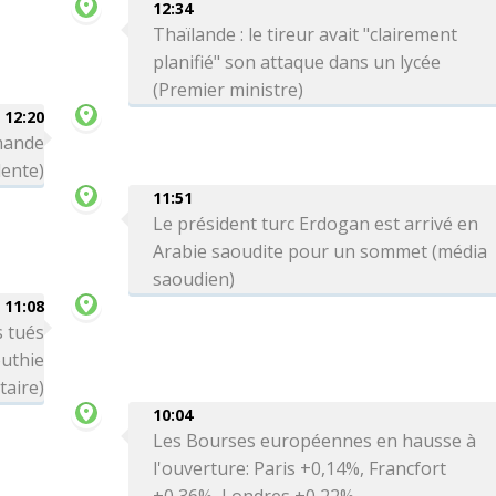
12:34
Thaïlande : le tireur avait "clairement
planifié" son attaque dans un lycée
(Premier ministre)
12:20
emande
dente)
11:51
Le président turc Erdogan est arrivé en
Arabie saoudite pour un sommet (média
saoudien)
11:08
 tués
uthie
taire)
10:04
Les Bourses européennes en hausse à
l'ouverture: Paris +0,14%, Francfort