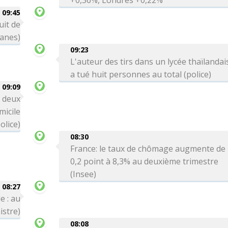
+0,36%, Londres +0,22%
09:45
uit de
uanes)
09:23
L'auteur des tirs dans un lycée thaïlandai
a tué huit personnes au total (police)
09:09
: deux
icile
olice)
08:30
France: le taux de chômage augmente de
0,2 point à 8,3% au deuxième trimestre
(Insee)
08:27
e : au
istre)
08:08