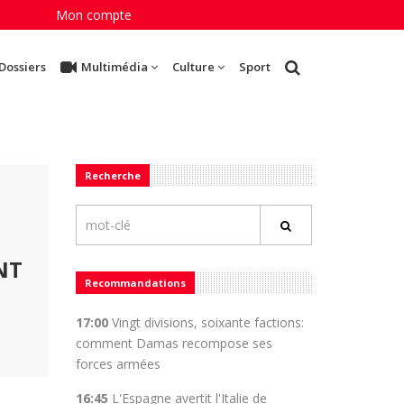
Mon compte
Dossiers
Multimédia
Culture
Sport
Recherche
NT
Recommandations
17:00
Vingt divisions, soixante factions:
comment Damas recompose ses
forces armées
16:45
L'Espagne avertit l'Italie de