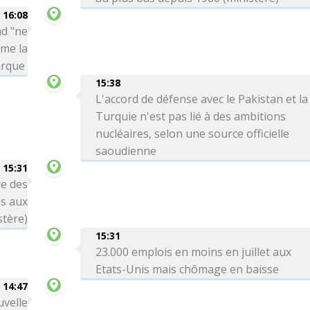
16:08
ad "ne
rme la
urque
15:38
L'accord de défense avec le Pakistan et la
Turquie n'est pas lié à des ambitions
nucléaires, selon une source officielle
saoudienne
15:31
re des
es aux
stère)
15:31
23.000 emplois en moins en juillet aux
Etats-Unis mais chômage en baisse
14:47
uvelle