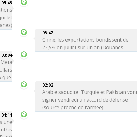
05:43
ations
uillet
anes)
05:42
Chine: les exportations bondissent de
23,9% en juillet sur un an (Douanes)
03:04
: Meta
ollars
xique
02:02
Arabie saoudite, Turquie et Pakistan von
signer vendredi un accord de défense
(source proche de l'armée)
01:11
ns une
outhis