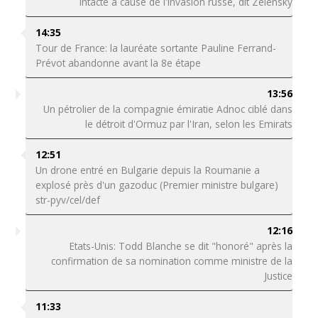
intacte à cause de l'invasion russe, dit Zelensky
14:35
Tour de France: la lauréate sortante Pauline Ferrand-
Prévot abandonne avant la 8e étape
13:56
Un pétrolier de la compagnie émiratie Adnoc ciblé dans
le détroit d'Ormuz par l'Iran, selon les Emirats
12:51
Un drone entré en Bulgarie depuis la Roumanie a
explosé près d'un gazoduc (Premier ministre bulgare)
str-pyv/cel/def
12:16
Etats-Unis: Todd Blanche se dit "honoré" après la
confirmation de sa nomination comme ministre de la
Justice
11:33