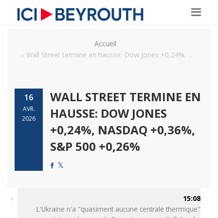
Accueil
Wall Street termine en hausse: Dow Jones +0,24%, ...
WALL STREET TERMINE EN
16
AVR.
HAUSSE: DOW JONES
2026
+0,24%, NASDAQ +0,36%,
S&P 500 +0,26%
15:08
L'Ukraine n'a "quasiment aucune centrale thermique"