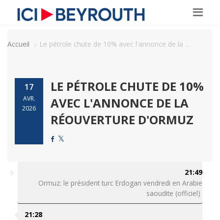
Accueil
Le pétrole chute de 10% avec l'annonce de la ...
LE PÉTROLE CHUTE DE 10%
17
AVR.
AVEC L'ANNONCE DE LA
2026
RÉOUVERTURE D'ORMUZ
21:49
Ormuz: le président turc Erdogan vendredi en Arabie
saoudite (officiel)
21:28