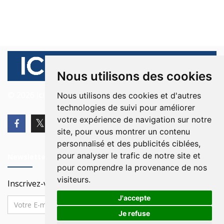
Nous utilisons des cookies
© 2026 Ici Beyrouth. Tous les droits sont réservés.
Nous utilisons des cookies et d'autres
technologies de suivi pour améliorer
votre expérience de navigation sur notre
site, pour vous montrer un contenu
personnalisé et des publicités ciblées,
pour analyser le trafic de notre site et
Newsletter
pour comprendre la provenance de nos
visiteurs.
Inscrivez-vous à notre Newsletter
J'accepte
Je refuse