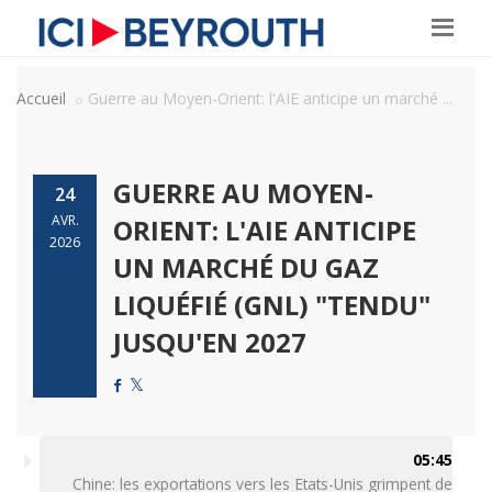
Accueil
Guerre au Moyen-Orient: l'AIE anticipe un marché ...
GUERRE AU MOYEN-
24
AVR.
ORIENT: L'AIE ANTICIPE
2026
UN MARCHÉ DU GAZ
LIQUÉFIÉ (GNL) "TENDU"
JUSQU'EN 2027
05:45
Chine: les exportations vers les Etats-Unis grimpent de