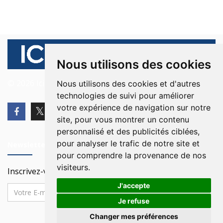
Nous utilisons des cookies
© 2026 Ici Beyrouth. Tous les droits sont réservés.
Nous utilisons des cookies et d'autres
technologies de suivi pour améliorer
votre expérience de navigation sur notre
site, pour vous montrer un contenu
personnalisé et des publicités ciblées,
pour analyser le trafic de notre site et
Newsletter
pour comprendre la provenance de nos
visiteurs.
Inscrivez-vous à notre Newsletter
J'accepte
Je refuse
Changer mes préférences