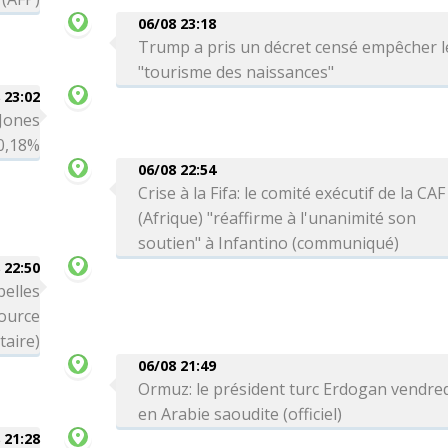
06/08 23:18
Trump a pris un décret censé empêcher l
"tourisme des naissances"
 23:02
 Jones
-0,18%
06/08 22:54
Crise à la Fifa: le comité exécutif de la CAF
(Afrique) "réaffirme à l'unanimité son
soutien" à Infantino (communiqué)
 22:50
belles
source
itaire)
06/08 21:49
Ormuz: le président turc Erdogan vendre
en Arabie saoudite (officiel)
 21:28