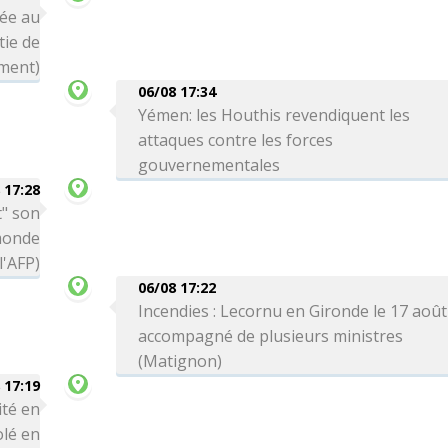
née au
tie de
ment)
06/08 17:34
Yémen: les Houthis revendiquent les
attaques contre les forces
gouvernementales
 17:28
t" son
monde
'AFP)
06/08 17:22
Incendies : Lecornu en Gironde le 17 août
accompagné de plusieurs ministres
(Matignon)
 17:19
ité en
olé en