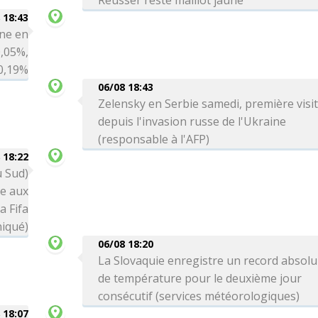
Reusser reste maillot jaune
 18:43
ne en
0,05%,
 0,19%
06/08 18:43
Zelensky en Serbie samedi, première visi
depuis l'invasion russe de l'Ukraine
(responsable à l'AFP)
 18:22
u Sud)
ce aux
a Fifa
iqué)
06/08 18:20
La Slovaquie enregistre un record absolu
de température pour le deuxième jour
consécutif (services météorologiques)
 18:07