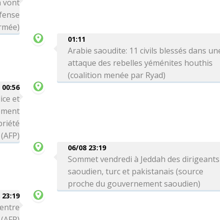
n vont
éfense
armée)
01:11
Arabie saoudite: 11 civils blessés dans un
attaque des rebelles yéménites houthis
(coalition menée par Ryad)
00:56
ice et
ement
priété
 (AFP)
06/08 23:19
Sommet vendredi à Jeddah des dirigeants
saoudien, turc et pakistanais (source
proche du gouvernement saoudien)
 23:19
 entre
 (AFP)