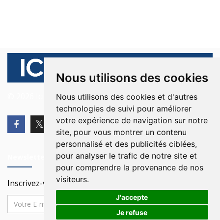
Nous utilisons des cookies
© 2026 Ici Beyrouth. Tous les droits sont réservés.
Nous utilisons des cookies et d'autres
technologies de suivi pour améliorer
votre expérience de navigation sur notre
site, pour vous montrer un contenu
personnalisé et des publicités ciblées,
pour analyser le trafic de notre site et
Newsletter
pour comprendre la provenance de nos
visiteurs.
Inscrivez-vous à notre Newsletter
J'accepte
Je refuse