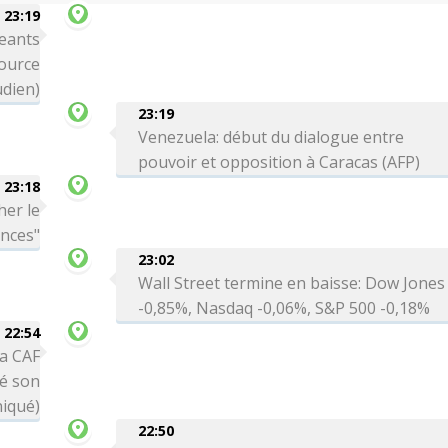
23:19
eants
source
dien)
23:19
Venezuela: début du dialogue entre
pouvoir et opposition à Caracas (AFP)
23:18
her le
ances"
23:02
Wall Street termine en baisse: Dow Jones
-0,85%, Nasdaq -0,06%, S&P 500 -0,18%
22:54
la CAF
té son
niqué)
22:50