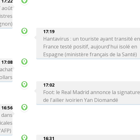
17:22
7 août
stres
gnon)
17:19
Hantavirus : un touriste ayant transité e
France testé positif, aujourd'hui isolé en
Espagne (ministère français de la Santé)
17:08
rachat
ollars
17:02
Foot: le Real Madrid annonce la signatur
de l'ailier ivoirien Yan Diomandé
16:56
 dans
icales
l'AFP)
16:31