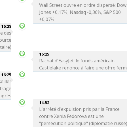
Wall Street ouvre en ordre dispersé: Dow
Jones +0,17%, Nasdaq -0,36%, S&P 500
+0,07%
16:28
e des
source
itaire)
16:25
Rachat d'EasyJet: le fonds américain
Castlelake renonce à faire une offre fer
16:25
eiller
trage
ngrès
14:52
L'arrêté d'expulsion pris par la France
contre Xenia Fedorova est une
"persécution politique" (diplomatie russe