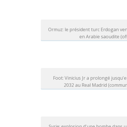
Ormuz: le président turc Erdogan ve
en Arabie saoudite (off
Foot: Vinicius Jr a prolongé jusqu'e
2032 au Real Madrid (commun
Syrie: explosion d'une bombe dans 