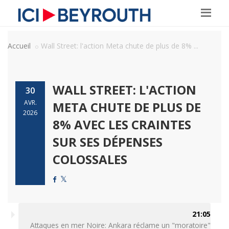
Accueil
Wall Street: l'action Meta chute de plus de 8% ...
WALL STREET: L'ACTION
30
AVR.
META CHUTE DE PLUS DE
2026
8% AVEC LES CRAINTES
SUR SES DÉPENSES
COLOSSALES
21:05
Attaques en mer Noire: Ankara réclame un "moratoire"