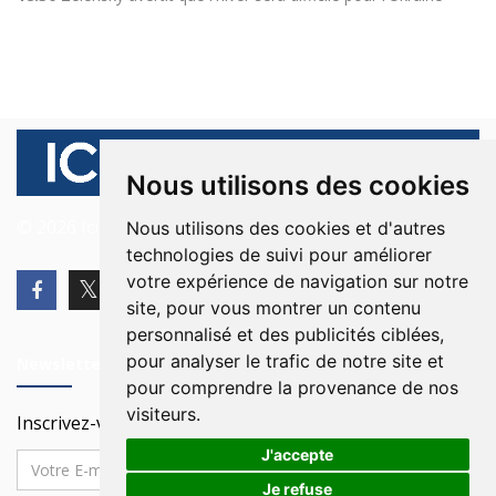
Nous utilisons des cookies
© 2026 Ici Beyrouth. Tous les droits sont réservés.
Nous utilisons des cookies et d'autres
technologies de suivi pour améliorer
votre expérience de navigation sur notre
site, pour vous montrer un contenu
personnalisé et des publicités ciblées,
pour analyser le trafic de notre site et
Newsletter
pour comprendre la provenance de nos
visiteurs.
Inscrivez-vous à notre Newsletter
J'accepte
Je refuse