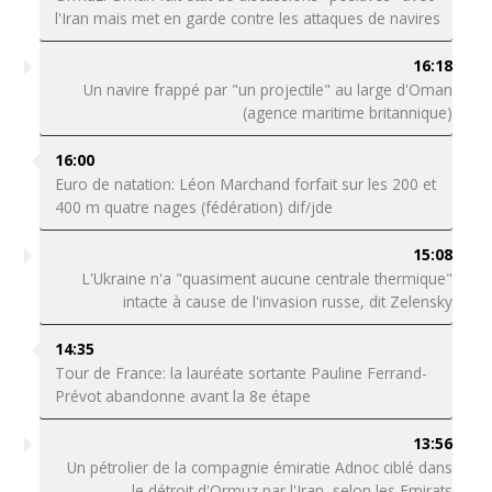
l'Iran mais met en garde contre les attaques de navires
16:18
Un navire frappé par "un projectile" au large d'Oman
(agence maritime britannique)
16:00
Euro de natation: Léon Marchand forfait sur les 200 et
400 m quatre nages (fédération) dif/jde
15:08
L'Ukraine n'a "quasiment aucune centrale thermique"
intacte à cause de l'invasion russe, dit Zelensky
14:35
Tour de France: la lauréate sortante Pauline Ferrand-
Prévot abandonne avant la 8e étape
13:56
Un pétrolier de la compagnie émiratie Adnoc ciblé dans
le détroit d'Ormuz par l'Iran, selon les Emirats