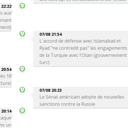
 22:22
s aux
enant
ement)
07/08 21:54
L'accord de défense avec Islamabad et
Ryad "ne contredit pas" les engagements
de la Turquie avec l'Otan (gouvernement
turc)
 20:54
rès 18
cture)
07/08 20:23
Le Sénat américain adopte de nouvelles
sanctions contre la Russie
 20:14
taque
ns un