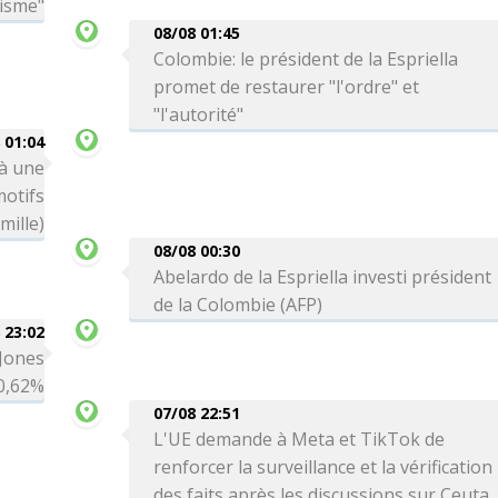
risme"
08/08 01:45
Colombie: le président de la Espriella
promet de restaurer "l'ordre" et
"l'autorité"
 01:04
 à une
motifs
mille)
08/08 00:30
Abelardo de la Espriella investi président
de la Colombie (AFP)
 23:02
 Jones
0,62%
07/08 22:51
L'UE demande à Meta et TikTok de
renforcer la surveillance et la vérification
des faits après les discussions sur Ceuta