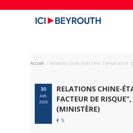
Accueil
Relations Chine-États-Unis: Taïwan est le "pl
RELATIONS CHINE-ÉT
30
AVR.
FACTEUR DE RISQUE",
2026
(MINISTÈRE)