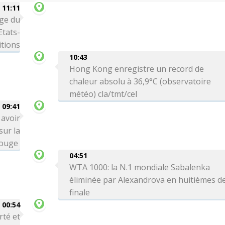
11:11
age du
Etats-
itions
10:43
Hong Kong enregistre un record de
chaleur absolu à 36,9°C (observatoire
météo) cla/tmt/cel
09:41
 avoir
sur la
Rouge
04:51
WTA 1000: la N.1 mondiale Sabalenka
éliminée par Alexandrova en huitièmes d
finale
00:54
rté et