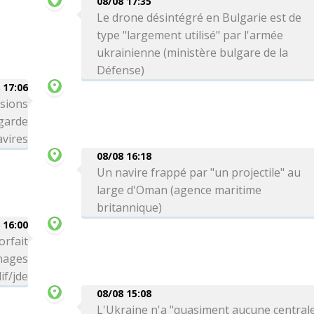
08/08 17:35
Le drone désintégré en Bulgarie est de
type "largement utilisé" par l'armée
ukrainienne (ministère bulgare de la
Défense)
 17:06
ssions
 garde
avires
08/08 16:18
Un navire frappé par "un projectile" au
large d'Oman (agence maritime
britannique)
 16:00
orfait
 nages
if/jde
08/08 15:08
L'Ukraine n'a "quasiment aucune central