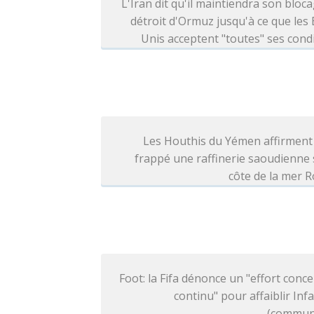
L'Iran dit qu'il maintiendra son bloc
détroit d'Ormuz jusqu'à ce que les 
Unis acceptent "toutes" ses cond
Les Houthis du Yémen affirment
frappé une raffinerie saoudienne 
côte de la mer 
Foot: la Fifa dénonce un "effort conce
continu" pour affaiblir Inf
(commun