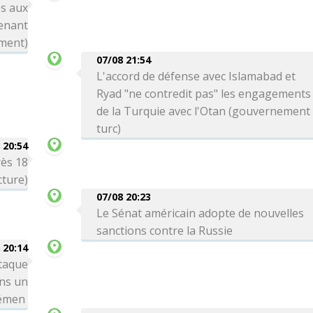
s aux
enant
ement)
07/08 21:54
L'accord de défense avec Islamabad et
Ryad "ne contredit pas" les engagements
de la Turquie avec l'Otan (gouvernement
turc)
 20:54
rès 18
cture)
07/08 20:23
Le Sénat américain adopte de nouvelles
sanctions contre la Russie
 20:14
taque
ns un
Yémen