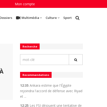
Mon compte
Dossiers
Multimédia
Culture
Sport
Recherche
 À
Recommandations
12:35
Ankara estime que l'Égypte
rejoindra l'accord de défense avec Riyad
et ...
12:25
Les FSI déjouent une tentative de