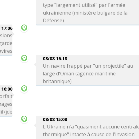
type "largement utilisé" par l'armée
ukrainienne (ministère bulgare de la
Défense)
 17:06
ssions
 garde
avires
08/08 16:18
Un navire frappé par "un projectile" au
large d'Oman (agence maritime
britannique)
 16:00
orfait
 nages
if/jde
08/08 15:08
L'Ukraine n'a "quasiment aucune central
thermique" intacte à cause de l'invasion