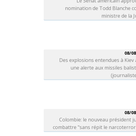
Le Sénat américain appro
nomination de Todd Blanche 
ministre de la J
08/08
Des explosions entendues à Kiev
une alerte aux missiles balis
(journalist
08/08
Colombie: le nouveau président j
combattre "sans répit le narcoterro