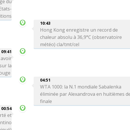
age du
Etats-
itions
10:43
Hong Kong enregistre un record de
chaleur absolu à 36,9°C (observatoire
météo) cla/tmt/cel
09:41
 avoir
sur la
Rouge
04:51
WTA 1000: la N.1 mondiale Sabalenka
éliminée par Alexandrova en huitièmes d
finale
00:54
rté et
antino
iqué)