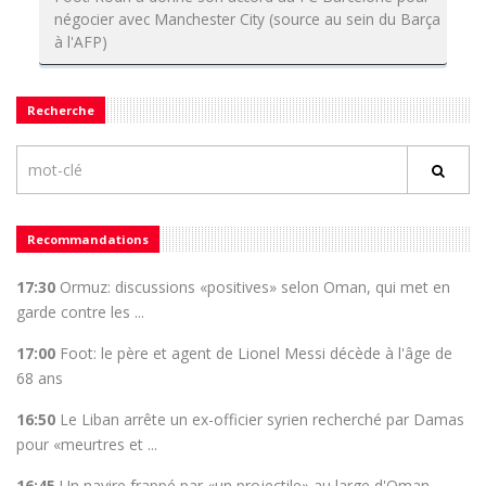
négocier avec Manchester City (source au sein du Barça
à l'AFP)
Recherche
Recommandations
17:30
Ormuz: discussions «positives» selon Oman, qui met en
garde contre les ...
17:00
Foot: le père et agent de Lionel Messi décède à l'âge de
68 ans
16:50
Le Liban arrête un ex-officier syrien recherché par Damas
pour «meurtres et ...
16:45
Un navire frappé par «un projectile» au large d'Oman