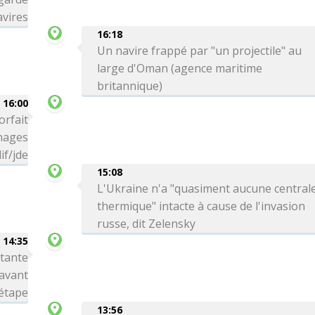
avires
16:18
Un navire frappé par "un projectile" au
large d'Oman (agence maritime
britannique)
16:00
orfait
 nages
if/jde
15:08
L'Ukraine n'a "quasiment aucune central
thermique" intacte à cause de l'invasion
russe, dit Zelensky
14:35
rtante
avant
 étape
13:56