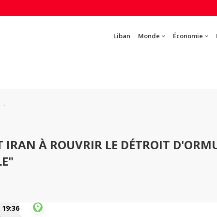
Liban
Monde
Économie
...
T IRAN À ROUVRIR LE DÉTROIT D'ORM
LE"
19:36