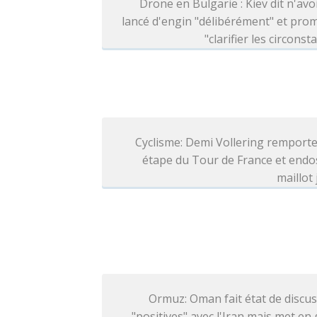
Drone en Bulgarie : Kiev dit n'avo
lancé d'engin "délibérément" et pro
"clarifier les circonst
Cyclisme: Demi Vollering remporte
étape du Tour de France et endo
maillot
Ormuz: Oman fait état de discu
"positives" avec l'Iran mais met en