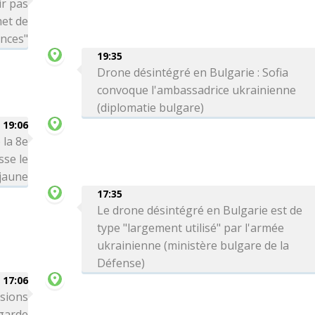
ir pas
met de
ances"
19:35
Drone désintégré en Bulgarie : Sofia
convoque l'ambassadrice ukrainienne
(diplomatie bulgare)
19:06
 la 8e
sse le
 jaune
17:35
Le drone désintégré en Bulgarie est de
type "largement utilisé" par l'armée
ukrainienne (ministère bulgare de la
Défense)
17:06
ssions
 garde