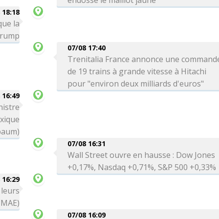
endosse le maillot jaune
 18:18
que la
 Trump
07/08 17:40
Trenitalia France annonce une command
de 19 trains à grande vitesse à Hitachi
pour "environ deux milliards d'euros"
 16:49
nistre
exique
baum)
07/08 16:31
Wall Street ouvre en hausse : Dow Jones
+0,17%, Nasdaq +0,71%, S&P 500 +0,33%
 16:29
 leurs
 (MAE)
07/08 16:09