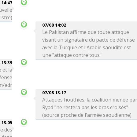
 14:47
uvelle
istre)
07/08 14:02
Le Pakistan affirme que toute attaque
visant un signataire du pacte de défense
avec la Turquie et l'Arabie saoudite est
une "attaque contre tous"
 13:39
 et la
éfense
hm/adr
07/08 13:17
Attaques houthies: la coalition menée pa
Ryad "ne restera pas les bras croisés"
(source proche de l'armée saoudienne)
 13:05
e des