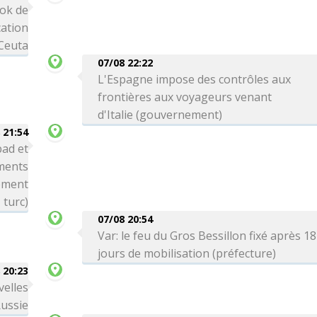
ok de
cation
 Ceuta
07/08 22:22
L'Espagne impose des contrôles aux
frontières aux voyageurs venant
d'Italie (gouvernement)
 21:54
bad et
ements
nement
turc)
07/08 20:54
Var: le feu du Gros Bessillon fixé après 18
jours de mobilisation (préfecture)
 20:23
velles
Russie