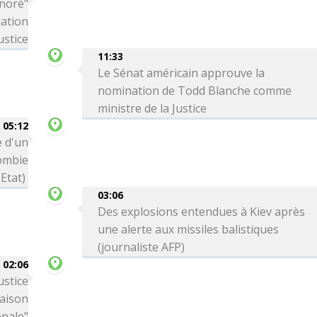
onoré"
nation
ustice
11:33
Le Sénat américain approuve la
nomination de Todd Blanche comme
ministre de la Justice
05:12
 d'un
lombie
Etat)
03:06
Des explosions entendues à Kiev après
une alerte aux missiles balistiques
(journaliste AFP)
02:06
ustice
Maison
onale"