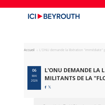
Accueil
L'ONU demande la libération "immédiate" pa
L'ONU DEMANDE LA L
06
MAI
MILITANTS DE LA "FL
2026