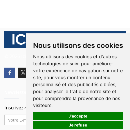
Nous utilisons des cookies
© 2026 Ici Beyrouth. Tous les droits sont réservés.
Nous utilisons des cookies et d'autres
technologies de suivi pour améliorer
votre expérience de navigation sur notre
site, pour vous montrer un contenu
personnalisé et des publicités ciblées,
pour analyser le trafic de notre site et
Newsletter
pour comprendre la provenance de nos
visiteurs.
Inscrivez-vous à notre Newsletter
J'accepte
Je refuse