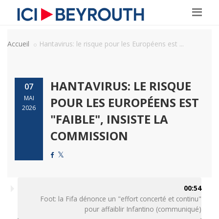
Accueil
Hantavirus: le risque pour les Européens est ...
HANTAVIRUS: LE RISQUE
07
MAI
POUR LES EUROPÉENS EST
2026
"FAIBLE", INSISTE LA
COMMISSION
00:54
Foot: la Fifa dénonce un "effort concerté et continu"
pour affaiblir Infantino (communiqué)