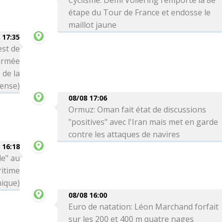
Cyclisme: Demi Vollering remporte la 8e
étape du Tour de France et endosse le
maillot jaune
 17:35
est de
'armée
 de la
ense)
08/08 17:06
Ormuz: Oman fait état de discussions
"positives" avec l'Iran mais met en garde
contre les attaques de navires
 16:18
le" au
itime
nique)
08/08 16:00
Euro de natation: Léon Marchand forfait
sur les 200 et 400 m quatre nages