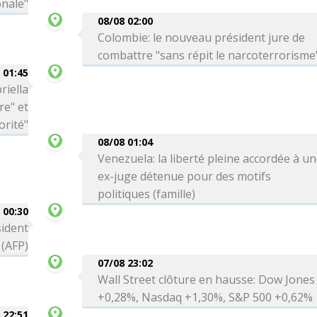
onale"
08/08 02:00
Colombie: le nouveau président jure de
combattre "sans répit le narcoterrorisme
 01:45
riella
re" et
orité"
08/08 01:04
Venezuela: la liberté pleine accordée à u
ex-juge détenue pour des motifs
politiques (famille)
 00:30
sident
 (AFP)
07/08 23:02
Wall Street clôture en hausse: Dow Jones
+0,28%, Nasdaq +1,30%, S&P 500 +0,62%
 22:51