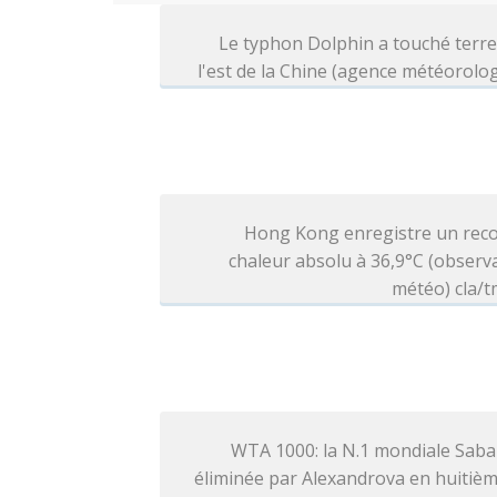
Le typhon Dolphin a touché terr
l'est de la Chine (agence météorolo
Hong Kong enregistre un reco
chaleur absolu à 36,9°C (observ
météo) cla/t
WTA 1000: la N.1 mondiale Saba
éliminée par Alexandrova en huitiè