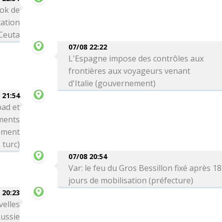
ok de
cation
 Ceuta
07/08 22:22
L'Espagne impose des contrôles aux
frontières aux voyageurs venant
d'Italie (gouvernement)
 21:54
bad et
ements
nement
turc)
07/08 20:54
Var: le feu du Gros Bessillon fixé après 18
jours de mobilisation (préfecture)
 20:23
velles
Russie