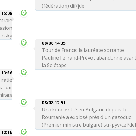
(fédération) dif/jde
 15:08
ntrale
vasion
lensky
08/08 14:35
Tour de France: la lauréate sortante
Pauline Ferrand-Prévot abandonne avan
la 8e étape
 13:56
iratie
uz par
mirats
08/08 12:51
Un drone entré en Bulgarie depuis la
Roumanie a explosé près d'un gazoduc
(Premier ministre bulgare) str-pyv/cel/de
 12:16