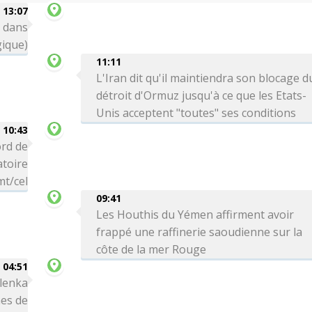
13:07
e dans
gique)
11:11
L'Iran dit qu'il maintiendra son blocage d
détroit d'Ormuz jusqu'à ce que les Etats-
Unis acceptent "toutes" ses conditions
10:43
rd de
atoire
mt/cel
09:41
Les Houthis du Yémen affirment avoir
frappé une raffinerie saoudienne sur la
côte de la mer Rouge
04:51
lenka
mes de