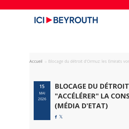
Accueil
Blocage du détroit d'Ormuz: les Emirats vont
BLOCAGE DU DÉTROIT
15
MAI
"ACCÉLÉRER" LA CO
2026
(MÉDIA D'ETAT)