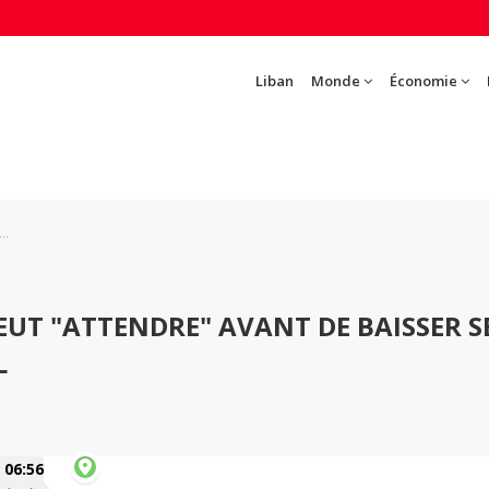
Liban
Monde
Économie
..
PEUT "ATTENDRE" AVANT DE BAISSER S
L
06:56