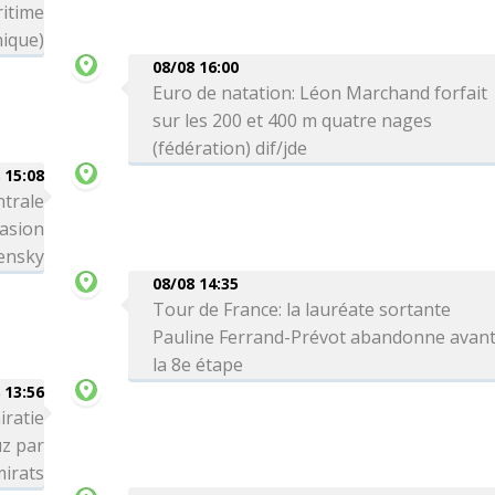
itime
nique)
08/08 16:00
Euro de natation: Léon Marchand forfait
sur les 200 et 400 m quatre nages
(fédération) dif/jde
 15:08
ntrale
vasion
lensky
08/08 14:35
Tour de France: la lauréate sortante
Pauline Ferrand-Prévot abandonne avan
la 8e étape
 13:56
iratie
uz par
mirats