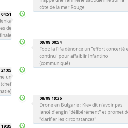
frappé une raffinerie saoudienne sur la
côte de la mer Rouge
 04:51
lenka
mes de
finale
09/08 00:54
Foot: la Fifa dénonce un "effort concerté 
continu" pour affaiblir Infantino
(communiqué)
 21:05
me un
 (chef
matie)
08/08 19:36
Drone en Bulgarie : Kiev dit n'avoir pas
lancé d'engin "délibérément" et promet d
"clarifier les circonstances"
 19:35