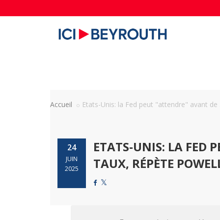
Accueil
Etats-Unis: la Fed peut "attendre" avant de .
ETATS-UNIS: LA FED 
24
JUIN
TAUX, RÉPÈTE POWEL
2025