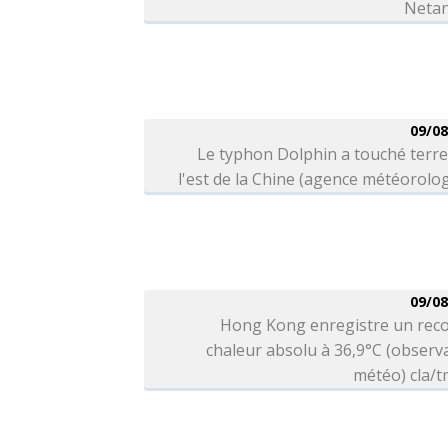
Neta
09/08
Le typhon Dolphin a touché terr
l'est de la Chine (agence météorolo
09/08
Hong Kong enregistre un reco
chaleur absolu à 36,9°C (observ
météo) cla/t