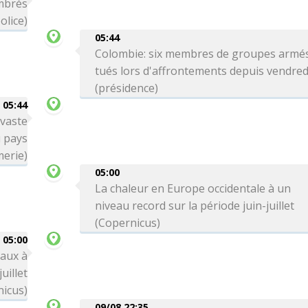
mbrés
olice)
05:44
Colombie: six membres de groupes armé
tués lors d'affrontements depuis vendred
(présidence)
05:44
vaste
u pays
erie)
05:00
La chaleur en Europe occidentale à un
niveau record sur la période juin-juillet
(Copernicus)
05:00
aux à
uillet
nicus)
09/08 22:35