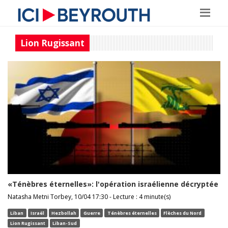
Lion Rugissant
«Ténèbres éternelles»: l'opération israélienne décryptée
Natasha Metni Torbey, 10/04 17:30 - Lecture : 4 minute(s)
Liban
Israël
Hezbollah
Guerre
Ténèbres éternelles
Flèches du Nord
Lion Rugissant
Liban-Sud