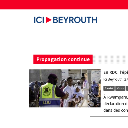
Propagation continue
En RDC, l’é
Ici Beyrouth, 2
Santé
Virus
À Rwampara, d
déclaration d
dans des cond