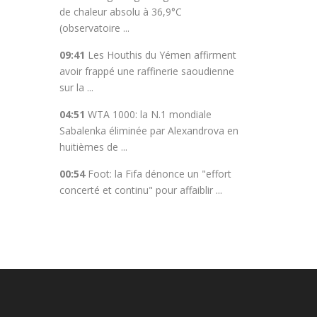
de chaleur absolu à 36,9°C
(observatoire ...
09:41
Les Houthis du Yémen affirment
avoir frappé une raffinerie saoudienne
sur la ...
04:51
WTA 1000: la N.1 mondiale
Sabalenka éliminée par Alexandrova en
huitièmes de ...
00:54
Foot: la Fifa dénonce un "effort
concerté et continu" pour affaiblir ...