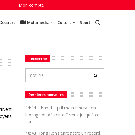
Mon compte
Dossiers
Multimédia
Culture
Sport
Recherche
Dernières nouvelles
11:11
L'Iran dit qu'il maintiendra son
rrivent
blocage du détroit d'Ormuz jusqu'à ce
moyens.
que ...
10:43
Hong Kong enregistre un record