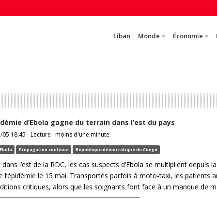
Liban
Monde
Économie
pidémie d’Ebola gagne du terrain dans l’est du pays
7/05 18:45 - Lecture : moins d'une minute
Ebola
Propagation continue
République démocratique du Congo
ans l’est de la RDC, les cas suspects d’Ebola se multiplient depuis la
e l’épidémie le 15 mai. Transportés parfois à moto-taxi, les patients a
itions critiques, alors que les soignants font face à un manque de 