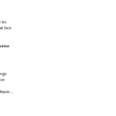
 les
ait face
selon
ongo
ion
puis ...