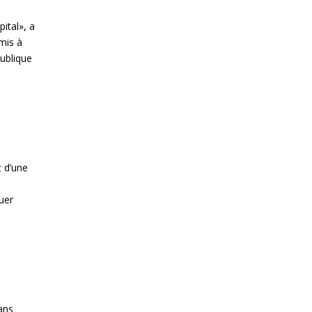
pital», a
mis à
publique
t d’une
uer
ans