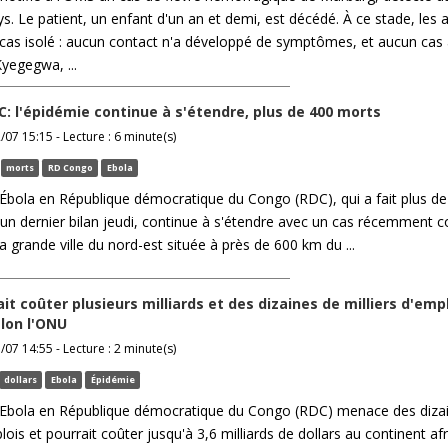
ys. Le patient, un enfant d'un an et demi, est décédé. À ce stade, les 
cas isolé : aucun contact n'a développé de symptômes, et aucun cas 
Kyegegwa, ...
C: l'épidémie continue à s'étendre, plus de 400 morts
/07 15:15 - Lecture : 6 minute(s)
morts
RD Congo
Ebola
'Ébola en République démocratique du Congo (RDC), qui a fait plus d
un dernier bilan jeudi, continue à s'étendre avec un cas récemment 
la grande ville du nord-est située à près de 600 km du ...
it coûter plusieurs milliards et des dizaines de milliers d'emp
elon l'ONU
/07 14:55 - Lecture : 2 minute(s)
dollars
Ebola
Épidémie
'Ebola en République démocratique du Congo (RDC) menace des diza
lois et pourrait coûter jusqu'à 3,6 milliards de dollars au continent afr