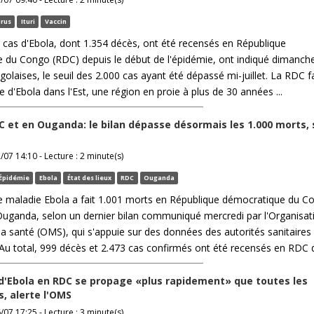
irus
Ituri
Vaccin
 cas d'Ebola, dont 1.354 décès, ont été recensés en République
 du Congo (RDC) depuis le début de l'épidémie, ont indiqué dimanche
golaises, le seuil des 2.000 cas ayant été dépassé mi-juillet. La RDC f
 d'Ebola dans l'Est, une région en proie à plus de 30 années ...
C et en Ouganda: le bilan dépasse désormais les 1.000 morts, 
/07 14:10 - Lecture : 2 minute(s)
Épidémie
Ebola
État des lieux
RDC
Ouganda
e maladie Ebola a fait 1.001 morts en République démocratique du C
Ouganda, selon un dernier bilan communiqué mercredi par l'Organisat
a santé (OMS), qui s'appuie sur des données des autorités sanitaires
Au total, 999 décès et 2.473 cas confirmés ont été recensés en RDC de
d'Ebola en RDC se propage «plus rapidement» que toutes les
, alerte l'OMS
/07 17:25 - Lecture : 3 minute(s)