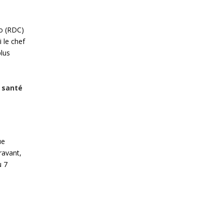
go (RDC)
 le chef
plus
 santé
ue
ravant,
u 7