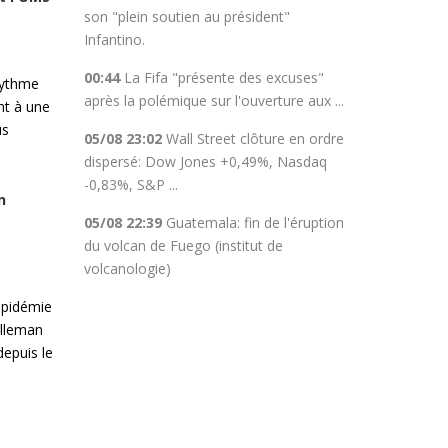
son "plein soutien au président"
Infantino.
00:44
La Fifa "présente des excuses"
rythme
après la polémique sur l'ouverture aux ...
nt à une
us
05/08 23:02
Wall Street clôture en ordre
dispersé: Dow Jones +0,49%, Nasdaq
-0,83%, S&P ...
n
05/08 22:39
Guatemala: fin de l'éruption
du volcan de Fuego (institut de
volcanologie)
épidémie
illeman
depuis le