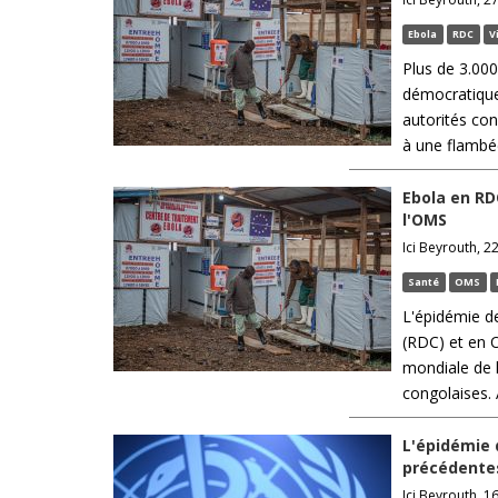
Ebola
RDC
V
Plus de 3.000
démocratique
autorités con
à une flambée
Ebola en RD
l'OMS
Ici Beyrouth, 22
Santé
OMS
L'épidémie d
(RDC) et en 
mondiale de l
congolaises. 
L'épidémie 
précédentes
Ici Beyrouth, 16