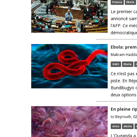
France
Ebola
Le premier cas
annoncé same
l'AFP. Ce méd
démocratique
Ebola: prem
Makram Haddad,
OMS
Ebola
Ce n’est pas 
piste. En Rép
Bundibugyo c
deux options 
En pleine r
Ici Beyrouth, 02
virus
ebola
L'Ouganda a 