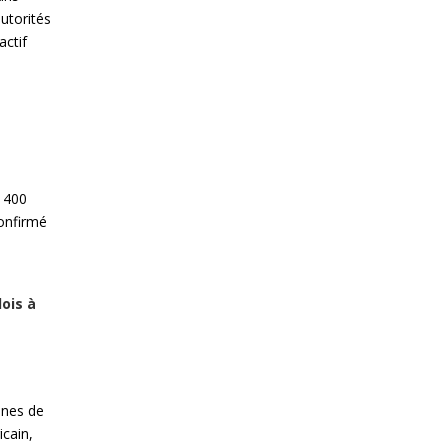
autorités
actif
e 400
confirmé
lois à
ines de
icain,