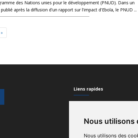
ogramme des Nations unies pour le développement (PNUD). Dans un
blié après la diffusion d'un rapport sur l'impact d'Ebola, le PNUD ...
»
Liens rapides
Mon compte
Nous utilisons
Contactez-nous
Qui sommes nous?
Nous utilisons des cook