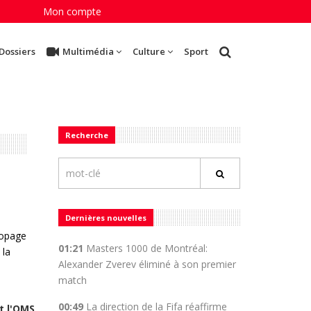
Mon compte
Dossiers
Multimédia
Culture
Sport
Recherche
Dernières nouvelles
ropage
01:21
Masters 1000 de Montréal:
 la
Alexander Zverev éliminé à son premier
match
00:49
La direction de la Fifa réaffirme
t l'OMS