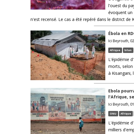
l'ouest du pa
évoquent un 
n'est recensé. Le cas a été repéré dans le district de 
Ébola en RD
Ici Beyrouth, 02
Afrique
bilan
L'épidémie d
morts, selon 
à Kisangani, 
Ebola pourra
l'Afrique, s
Ici Beyrouth, 01
ONU
Afrique
L'épidémie d
milliers d'emp