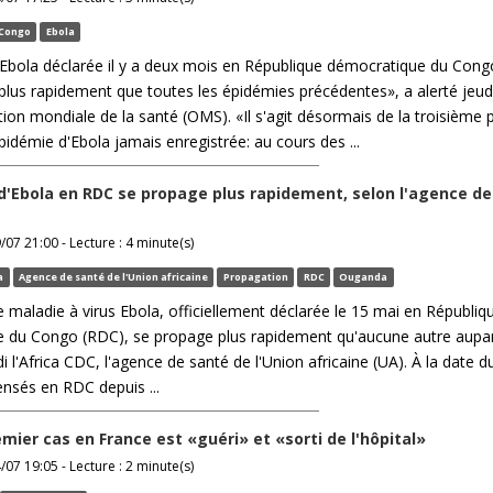
Congo
Ebola
'Ebola déclarée il y a deux mois en République démocratique du Con
lus rapidement que toutes les épidémies précédentes», a alerté jeudi
tion mondiale de la santé (OMS). «Il s'agit désormais de la troisième 
idémie d'Ebola jamais enregistrée: au cours des ...
d'Ebola en RDC se propage plus rapidement, selon l'agence de
/07 21:00 - Lecture : 4 minute(s)
a
Agence de santé de l'Union africaine
Propagation
RDC
Ouganda
 maladie à virus Ebola, officiellement déclarée le 15 mai en Républiq
 du Congo (RDC), se propage plus rapidement qu'aucune autre aupa
di l'Africa CDC, l'agence de santé de l'Union africaine (UA). À la date d
ensés en RDC depuis ...
emier cas en France est «guéri» et «sorti de l'hôpital»
/07 19:05 - Lecture : 2 minute(s)