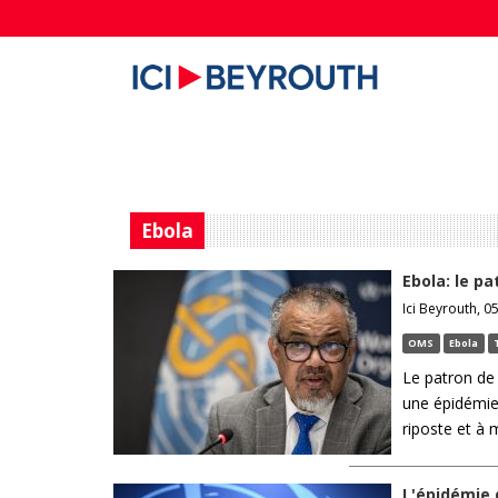
Ebola
Ebola: le pa
Ici Beyrouth, 05
OMS
Ebola
Le patron de
une épidémie 
riposte et à 
L'épidémie 