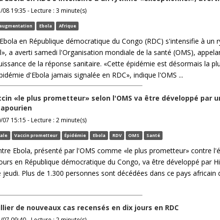
/08 19:35 - Lecture : 3 minute(s)
augmentation
Ebola
Afrique
'Ebola en République démocratique du Congo (RDC) s'intensifie à un 
», a averti samedi l'Organisation mondiale de la santé (OMS), appela
issance de la réponse sanitaire. «Cette épidémie est désormais la pl
idémie d'Ebola jamais signalée en RDC», indique l'OMS ...
accin «le plus prometteur» selon l'OMS va être développé par u
gapourien
/07 15:15 - Lecture : 2 minute(s)
ale
Vaccin prometteur
Épidémie
Ebola
RDV
OMS
Santé
ntre Ebola, présenté par l'OMS comme «le plus prometteur» contre l'
ujours en République démocratique du Congo, va être développé par H
jeudi. Plus de 1.300 personnes sont décédées dans ce pays africain 
illier de nouveaux cas recensés en dix jours en RDC
/07 09:40 - Lecture : 2 minute(s)