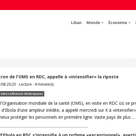
Liban
Monde
Économie
tron de l'OMS en RDC, appelle à «intensifier» la riposte
/08 20:25 - Lecture : 4 minute(s)
Tedros Adhanom Ghebreyesus
 l'Organisation mondiale de la santé (OMS), en visite en RDC où se p
d'Ebola d'une ampleur inédite, a appelé mercredi sur X à «intensifier»
mieux protéger les personnels en première ligne. Vaste pays de plus ...
d'Ebola en RDC s'intensifie à un rythme «exceptionnel», averti