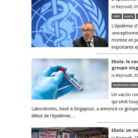
Ici Beyrouth, 01
OMS
morts
L'épidémie d
«exceptionnel
montée en pu
importante ép
Ebola: le v
groupe sin
Ici Beyrouth, 30
Recherche médic
Un vaccin co
qui sévit to
Laboratories, basé à Singapour, a annoncé ce groupe 
début de l'épidémie, ...
Ebola: un m
Ici Beyrouth, 27