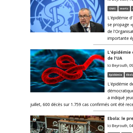
OMS
morts
L'épidémie d
se propage «p
de l'Organisa
importante ép
L'épidémie 
de l'UA
Ici Beyrouth, 09
Epidémie
Ebol
L'épidémie de
démocratique
a indiqué jeu
juillet, 600 décès sur 1.759 cas confirmés ont été rec
Ebola: le pr
Ici Beyrouth, 04