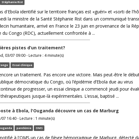
Stéphanie Rist
 d'Ebola identifié sur le territoire français est «guéri» et «sorti de l'hô
di la ministre de la Santé Stéphanie Rist dans un communiqué trans
ecin humanitaire, arrivé en France le 23 juin en provenance de la Ré
 du Congo (RDC), actuellement confrontée à ...
ières pistes d’un traitement?
 03/07 09:00 - Lecture : 4 minute(s)
Congo
Essai clinique
encore un traitement. Pas encore une victoire. Mais peut-être le débu
ublique démocratique du Congo, où l’épidémie d’Ebola due au virus
ontinue de progresser, un essai clinique a commencé jeudi pour éval
thérapeutiques jusque-là expérimentales. L’essai, baptisé ...
iposte à Ebola, l'Ouganda découvre un cas de Marburg
/07 16:40 - Lecture : 1 minute(s)
ouganda
pandémie
OMS
notifié à l'OMS un cas de fièvre hémorragique de Marburg, détecté d