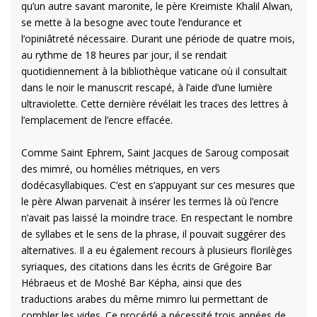
qu’un autre savant maronite, le père Kreimiste Khalil Alwan,
se mette à la besogne avec toute l’endurance et
l’opiniâtreté nécessaire. Durant une période de quatre mois,
au rythme de 18 heures par jour, il se rendait
quotidiennement à la bibliothèque vaticane où il consultait
dans le noir le manuscrit rescapé, à l’aide d’une lumière
ultraviolette. Cette dernière révélait les traces des lettres à
l’emplacement de l’encre effacée.
Comme Saint Ephrem, Saint Jacques de Saroug composait
des mimré, ou homélies métriques, en vers
dodécasyllabiques. C’est en s’appuyant sur ces mesures que
le père Alwan parvenait à insérer les termes là où l’encre
n’avait pas laissé la moindre trace. En respectant le nombre
de syllabes et le sens de la phrase, il pouvait suggérer des
alternatives. Il a eu également recours à plusieurs florilèges
syriaques, des citations dans les écrits de Grégoire Bar
Hébraeus et de Moshé Bar Képha, ainsi que des
traductions arabes du même mimro lui permettant de
combler les vides. Ce procédé a nécessité trois années de