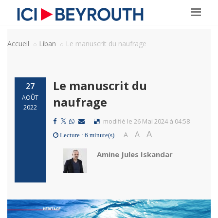
Accueil
Liban
Le manuscrit du naufrage
Le manuscrit du
27
AOÛT
naufrage
2022
modifié le 26 Mai 2024 à 04:58
A
A
A
Lecture : 6 minute(s)
Amine Jules Iskandar