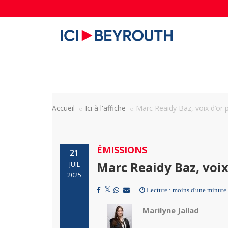
Accueil
Ici à l'affiche
Marc Reaidy Baz, voix d’or p
ÉMISSIONS
21
Marc Reaidy Baz, voix
JUIL
2025
Lecture : moins d'une minute
Marilyne Jallad