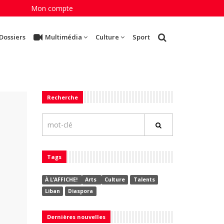
Mon compte
Dossiers
Multimédia
Culture
Sport
Recherche
Tags
À L’AFFICHE!
Arts
Culture
Talents
Liban
Diaspora
Dernières nouvelles