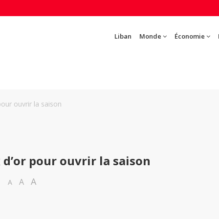
Liban
Monde
Économie
our ouvrir la saison
 d’or pour ouvrir la saison
A
A
A