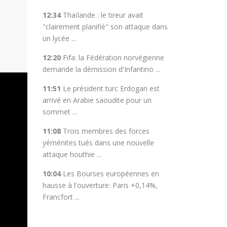
12:34
Thaïlande : le tireur avait
"clairement planifié" son attaque dans
un lycée ...
12:20
Fifa: la Fédération norvégienne
demande la démission d'Infantino ...
11:51
Le président turc Erdogan est
arrivé en Arabie saoudite pour un
sommet ...
11:08
Trois membres des forces
yéménites tués dans une nouvelle
attaque houthie ...
10:04
Les Bourses européennes en
hausse à l'ouverture: Paris +0,14%,
Francfort ...