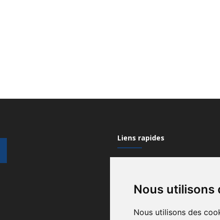
Liens rapides
Mon compte
Nous utilisons
Contactez-nous
Qui sommes nous?
Nous utilisons des cook