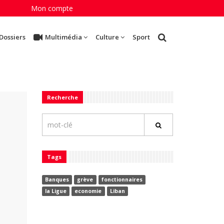
Mon compte
Dossiers
Multimédia
Culture
Sport
Recherche
Tags
Banques
grève
fonctionnaires
la Ligue
economie
Liban