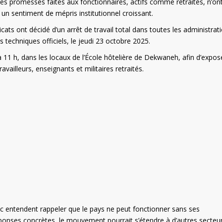
es promesses faites aux fonctionnaires, actifs comme retraités, n’on
 un sentiment de mépris institutionnel croissant.
cats ont décidé d’un arrêt de travail total dans toutes les administrat
s techniques officiels, le jeudi 23 octobre 2025.
 11 h, dans les locaux de l’École hôtelière de Dekwaneh, afin d’expos
vailleurs, enseignants et militaires retraités.
lic entendent rappeler que le pays ne peut fonctionner sans ses
réponses concrètes, le mouvement pourrait s’étendre à d’autres secteur