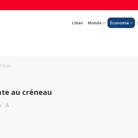
Liban
Monde
Économie
réneau
nte au créneau
A
A