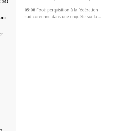
t pas
05:08
Foot: perquisition à la fédération
sud-coréenne dans une enquête sur la ...
ions
er
s.