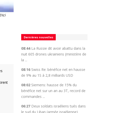
©Ici
Dernières nouvelles
08:44
La Russie dit avoir abattu dans la
nuit 605 drones ukrainiens (ministère de
la ...
08:16
Swiss Re: bénéfice net en hausse
es
de 9% au 1S à 2,8 milliards USD
irent
08:02
Siemens: hausse de 15% du
bénéfice net sur un an au 3T, record de
commandes ...
06:27
Deux soldats israéliens tués dans
le sud du Liban (armée israélienne)