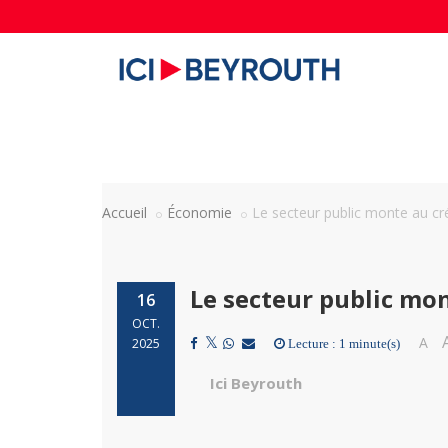
Accueil
Économie
Le secteur public monte au c
Le secteur public mo
16
OCT.
A
2025
Lecture : 1 minute(s)
Ici Beyrouth