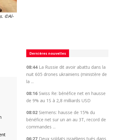
s. ©Al-
Dernières nouvelles
08:44
La Russie dit avoir abattu dans la
nuit 605 drones ukrainiens (ministère de
la ...
08:16
Swiss Re: bénéfice net en hausse
de 9% au 1S à 2,8 milliards USD
u
08:02
Siemens: hausse de 15% du
n
bénéfice net sur un an au 3T, record de
commandes ...
ent
06:27
Deux soldats israéliens tués dans