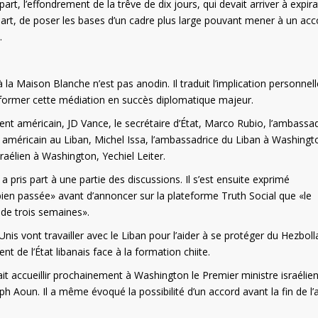
e part, l’effondrement de la trêve de dix jours, qui devait arriver à expir
e part, de poser les bases d’un cadre plus large pouvant mener à un acc
.
a Maison Blanche n’est pas anodin. Il traduit l’implication personnel
ormer cette médiation en succès diplomatique majeur.
dent américain, JD Vance, le secrétaire d’État, Marco Rubio, l’ambassa
 américain au Liban, Michel Issa, l’ambassadrice du Liban à Washingt
élien à Washington, Yechiel Leiter.
a pris part à une partie des discussions. Il s’est ensuite exprimé
bien passée» avant d’annoncer sur la plateforme Truth Social que «le
 de trois semaines».
is vont travailler avec le Liban pour l’aider à se protéger du Hezboll
nt de l’État libanais face à la formation chiite.
t accueillir prochainement à Washington le Premier ministre israélien
h Aoun. Il a même évoqué la possibilité d’un accord avant la fin de l’