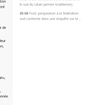
ation
le sud du Liban (armée israélienne)
ord
05:08
Foot: perquisition à la fédération
sud-coréenne dans une enquête sur la ...
le de
deur
on,
ah»,
,
année.