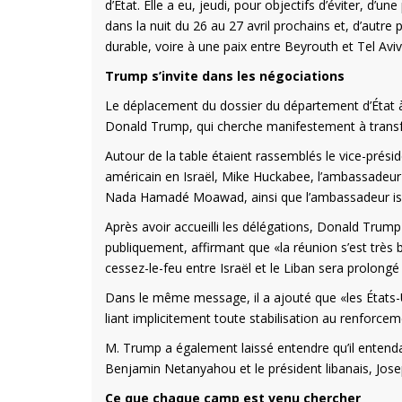
d’État. Elle a eu, jeudi, pour objectifs d’éviter, d’un
dans la nuit du 26 au 27 avril prochains et, d’autr
durable, voire à une paix entre Beyrouth et Tel Aviv
Trump s’invite dans les négociations
Le déplacement du dossier du département d’État à l
Donald Trump, qui cherche manifestement à transf
Autour de la table étaient rassemblés le vice-prési
américain en Israël, Mike Huckabee, l’ambassadeur
Nada Hamadé Moawad, ainsi que l’ambassadeur isra
Après avoir accueilli les délégations, Donald Trump 
publiquement, affirmant que «la réunion s’est très 
cessez-le-feu entre Israël et le Liban sera prolongé
Dans le même message, il a ajouté que «les États-Un
liant implicitement toute stabilisation au renforceme
M. Trump a également laissé entendre qu’il entendai
Benjamin Netanyahou et le président libanais, Josep
Ce que chaque camp est venu chercher