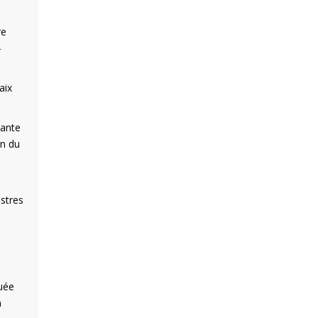
re
-
aix
sante
on du
istres
quée
n