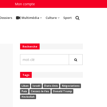
Mon compte
Dossiers
Multimédia
Culture
Sport
Recherche
Tags
Liban
Israël
États-Unis
Négociations
Paix
Cessez-le-feu
Donald Trump
Hezbollah