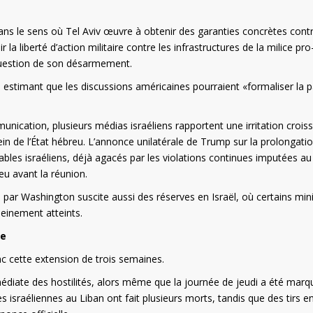
, dans le sens où Tel Aviv œuvre à obtenir des garanties concrètes cont
la liberté d’action militaire contre les infrastructures de la milice pro
question de son désarmement.
 estimant que les discussions américaines pourraient «formaliser la p
nication, plusieurs médias israéliens rapportent une irritation crois
sein de l’État hébreu. L’annonce unilatérale de Trump sur la prolongati
sables israéliens, déjà agacés par les violations continues imputées au
eu avant la réunion.
 par Washington suscite aussi des réserves en Israël, où certains min
leinement atteints.
ne
nc cette extension de trois semaines.
mmédiate des hostilités, alors même que la journée de jeudi a été mar
es israéliennes au Liban ont fait plusieurs morts, tandis que des tirs e