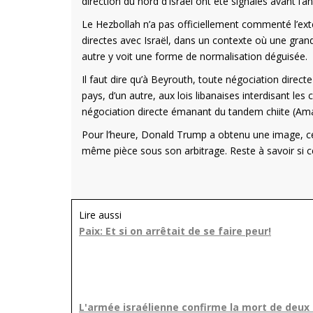
direction du nord d’Israël ont été signalés avant l’an
Le Hezbollah n’a pas officiellement commenté l’exte
directes avec Israël, dans un contexte où une grande 
autre y voit une forme de normalisation déguisée.
Il faut dire qu’à Beyrouth, toute négociation directe 
pays, d’un autre, aux lois libanaises interdisant les
négociation directe émanant du tandem chiite (Ama
Pour l’heure, Donald Trump a obtenu une image, celle
même pièce sous son arbitrage. Reste à savoir si ce
Lire aussi
Paix: Et si on arrêtait de se faire peur!
L'armée israélienne confirme la mort de deux r