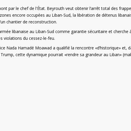
amont par le chef de l'État. Beyrouth veut obtenir l’arrêt total des frapp
es zones encore occupées au Liban-Sud, la libération de détenus libanai
 d’un chantier de reconstruction.
’armée libanaise au Liban-Sud comme garantie sécuritaire et cherche 
es violations du cessez-le-feu.
adrice Nada Hamadé Moawad a qualifié la rencontre «d’historique» et, 
e Trump, cette dynamique pourrait «rendre sa grandeur au Liban» (ma