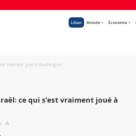
Liban
Monde
Économie
s’est vraiment joué à Washington
raël: ce qui s’est vraiment joué à
A
A
y