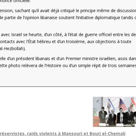
nonce officielle.
nsion, sachant qu’il avait déjà critiqué le principe même de discussio
partie de l’opinion libanaise soutient l’initiative diplomatique tandis 
avec Israël se heurte, d’un côté, à l’état de guerre officiel entre les d
 contacts avec l’État hébreu et d’un troisième, aux objections à toute
l-Hezbollah).
 d’un président libanais et d’un Premier ministre israélien, assis dan
tte photo relèvera de l’Histoire ou d’un simple répit de trois semaines
éservistes, raids violents à Mansouri et Bourj el-Chemali