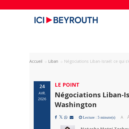
Accueil
Liban
Négociations Liban-Israël: ce qui 
LE POINT
24
Négociations Liban-Is
AVR.
2026
Washington
A
Lecture : 5 minute(s)
Natasha Metni Torbe