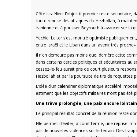
Côté israélien, l’objectif premier reste sécuritaire
toute reprise des attaques du Hezbollah, à maintenir 
iranienne et à pousser Beyrouth à avancer sur la 
Yechiel Leiter s’est montré optimiste publiquement,
entre Israël et le Liban dans un avenir très proche».
Il n’en demeure pas moins que, derrière cette commu
dans certains cercles politiques et sécuritaires au 
cessez-le-feu aurait pris de court plusieurs respon
Hezbollah et par la poursuite de tirs de roquettes p
L’idée d’un calendrier diplomatique accéléré imposé
estiment que les objectifs militaires n’ont pas été p
Une trêve prolongée, une paix encore lointai
Le principal résultat concret de la réunion reste do
Elle permet d’éviter, à court terme, une reprise i
par de nouvelles violences sur le terrain. Des frapp