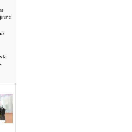
ns
qu’une
eux
s la
.