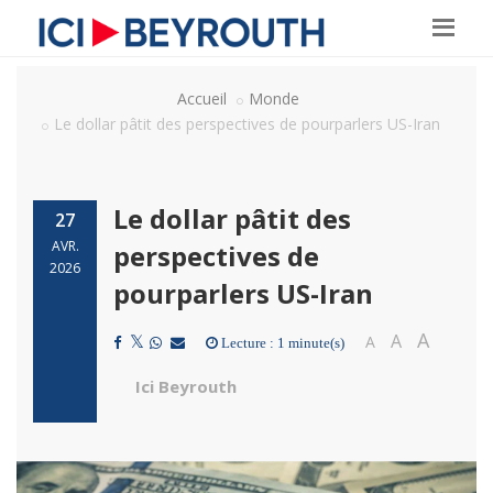
Accueil
Monde
Le dollar pâtit des perspectives de pourparlers US-Iran
Le dollar pâtit des
27
AVR.
perspectives de
2026
pourparlers US-Iran
A
A
A
Lecture : 1 minute(s)
Ici Beyrouth