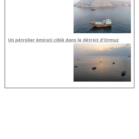
Un pétrolier émirati ciblé dans le détroit d'Ormuz