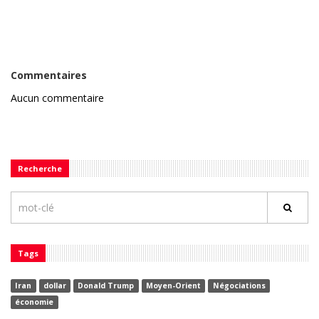
Commentaires
Aucun commentaire
Recherche
Tags
Iran
dollar
Donald Trump
Moyen-Orient
Négociations
économie