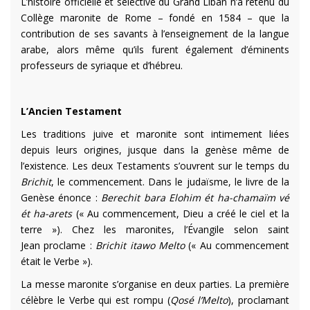
L’histoire officielle et sélective du Grand Liban n’a retenu du
Collège maronite de Rome – fondé en 1584 – que la
contribution de ses savants à l’enseignement de la langue
arabe, alors même qu’ils furent également d’éminents
professeurs de syriaque et d’hébreu.
L’Ancien Testament
Les traditions juive et maronite sont intimement liées
depuis leurs origines, jusque dans la genèse même de
l’existence. Les deux Testaments s’ouvrent sur le temps du
Brichit
,
le commencement. Dans le judaïsme, le livre de la
Genèse énonce :
Berechit bara Elohim ét ha-chamaïm vé
ét ha-arets
(« Au commencement, Dieu a créé le ciel et la
terre »). Chez les maronites, l’Évangile selon saint
Jean proclame :
Brichit itawo Melto
(« Au commencement
était le Verbe »).
La messe maronite s’organise en deux parties. La première
célèbre le Verbe qui est rompu (
Qosé l’Melto
), proclamant