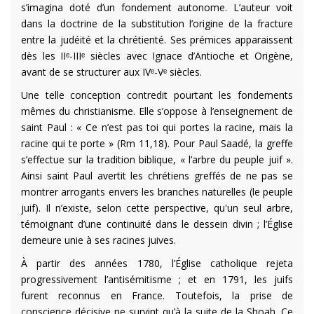
s’imagina doté d’un fondement autonome. L’auteur voit
dans la doctrine de la substitution l’origine de la fracture
entre la judéité et la chrétienté. Ses prémices apparaissent
dès les IIᵉ-IIIᵉ siècles avec Ignace d’Antioche et Origène,
avant de se structurer aux IVᵉ-Vᵉ siècles.
Une telle conception contredit pourtant les fondements
mêmes du christianisme. Elle s’oppose à l’enseignement de
saint Paul : « Ce n’est pas toi qui portes la racine, mais la
racine qui te porte » (Rm 11,18). Pour Paul Saadé, la greffe
s’effectue sur la tradition biblique, « l’arbre du peuple juif ».
Ainsi saint Paul avertit les chrétiens greffés de ne pas se
montrer arrogants envers les branches naturelles (le peuple
juif). Il n’existe, selon cette perspective, qu'un seul arbre,
témoignant d’une continuité dans le dessein divin ; l’Église
demeure unie à ses racines juives.
À partir des années 1780, l’Église catholique rejeta
progressivement l’antisémitisme ; et en 1791, les juifs
furent reconnus en France. Toutefois, la prise de
conscience décisive ne survint qu’à la suite de la Shoah. Ce