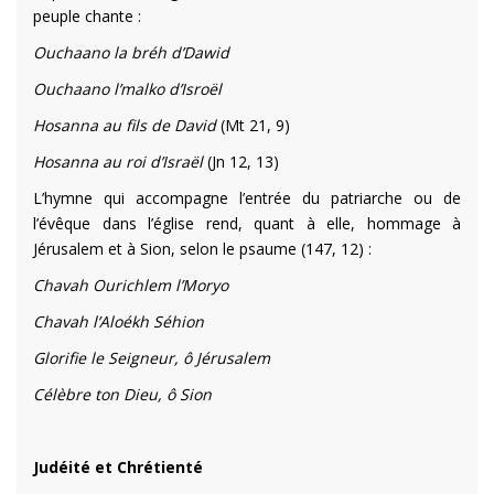
peuple chante :
Ouchaano la bréh d’Dawid
Ouchaano l’malko d’Isroël
Hosanna au fils de David
(Mt 21, 9)
Hosanna au roi d’Israël
(Jn 12, 13)
L’hymne qui
accompagne l’entrée du patriarche ou de
l’évêque dans l’église rend, quant à elle, hommage à
Jérusalem et à Sion, selon le
psaume (147, 12) :
Chavah Ourichlem l’Moryo
Chavah l’Aloékh Séhion
Glorifie le Seigneur, ô Jérusalem
Célèbre ton Dieu, ô Sion
Judéité et Chrétienté