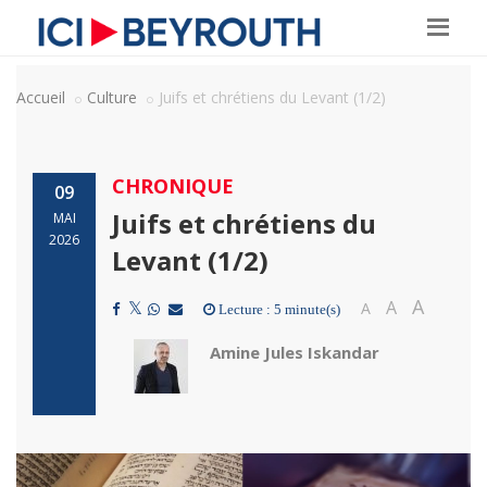
Accueil
Culture
Juifs et chrétiens du Levant (1/2)
CHRONIQUE
09
Juifs et chrétiens du
MAI
2026
Levant (1/2)
A
A
A
Lecture : 5 minute(s)
Amine Jules Iskandar