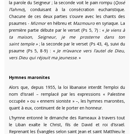
la parole du Seigneur ; la seconde voit le pain rompu (
Qosé
l’lahmo
), conduisant à la consécration eucharistique.
Chacune de ces deux parties s’ouvre avec les chants des
psaumes -
Mizmor
en hébreu et
Mazmouro
en syriaque
.
La
première partie débute par le verset (Ps 5, 7) : «
Je viens à
ta maison, Seigneur, je me prosterne dans ton
saint temple »
; la seconde par le verset (Ps 43, 4), suivi du
psaume (Ps 5, 8-9) : «
Je m’avance vers l’autel de Dieu,
vers Dieu qui réjouit ma jeunesse
. »
Hymnes maronites
Alors que, depuis 1955, la loi libanaise interdit l’emploi du
nom d’Israël – remplacé par les expressions « Palestine
occupée » ou « ennemi sioniste » –, les hymnes maronites,
quant à eux, continuent de le porter en honneur.
L’hymne enton
né le dimanche des Rameaux à travers tout
le Liban exalte le Christ, fils de David et roi d’Israël.
Reprenant les Évangiles selon saint Jean et saint Matthieu le