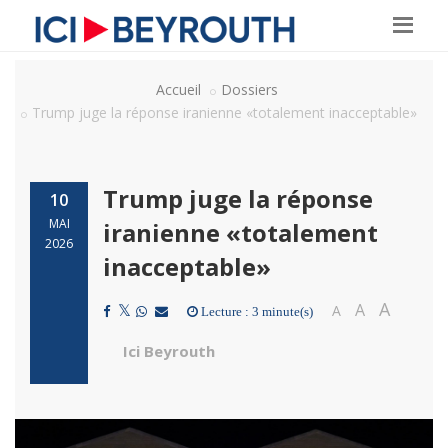
Accueil
Dossiers
Trump juge la réponse iranienne «totalement inacceptable»
Trump juge la réponse
10
MAI
iranienne «totalement
2026
inacceptable»
A
A
A
Lecture : 3 minute(s)
Ici Beyrouth